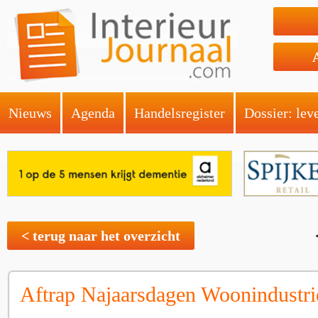
Nieuws
Agenda
Handelsregister
Dossier: lev
< terug naar het overzicht
Aftrap Najaarsdagen Woonindustri