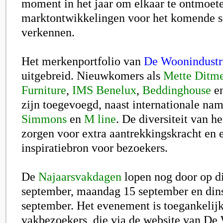
moment in het jaar om elkaar te ontmoet
marktontwikkelingen voor het komende s
verkennen.
Het merkenportfolio van
De Woonindustr
uitgebreid. Nieuwkomers als
Mette Ditm
Furniture
,
IMS Benelux
,
Beddinghouse
e
zijn toegevoegd, naast internationale na
Simmons
en
M line
. De diversiteit van 
zorgen voor extra aantrekkingskracht en 
inspiratiebron voor bezoekers.
De
Najaarsvakdagen
lopen nog door op d
september, maandag 15 september en din
september. Het evenement is toegankelij
vakbezoekers, die via de website van De