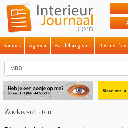
Nieuws
Agenda
Handelsregister
Dossier: lev
Zoekresultaten