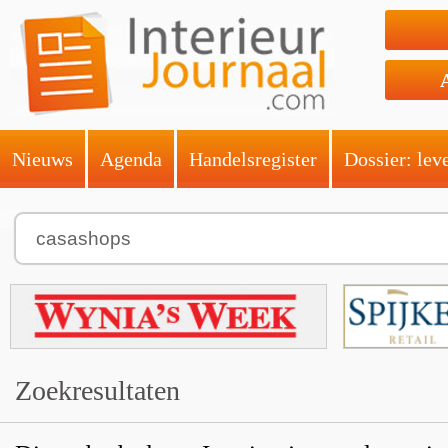
Nieuws
Agenda
Handelsregister
Dossier: lev
Zoekresultaten