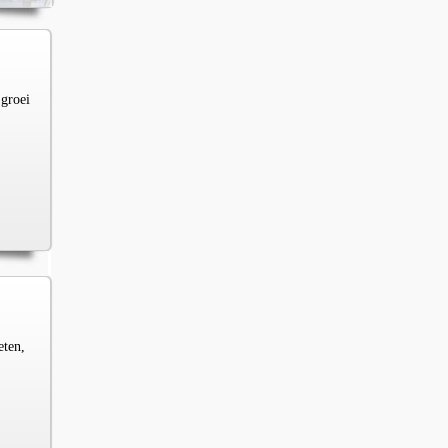
 groei
eten,