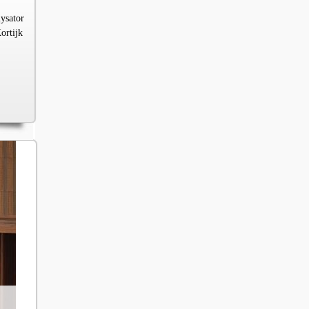
lysator
ortijk