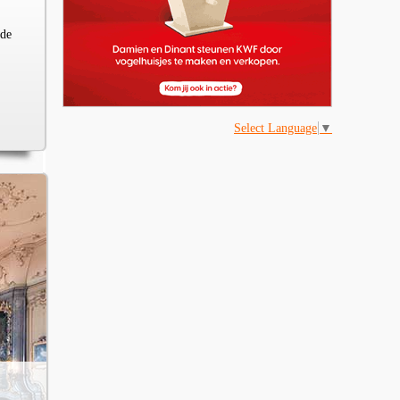
 de
Select Language
▼