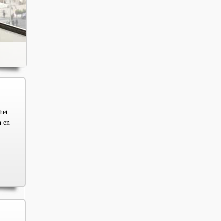
het
n en