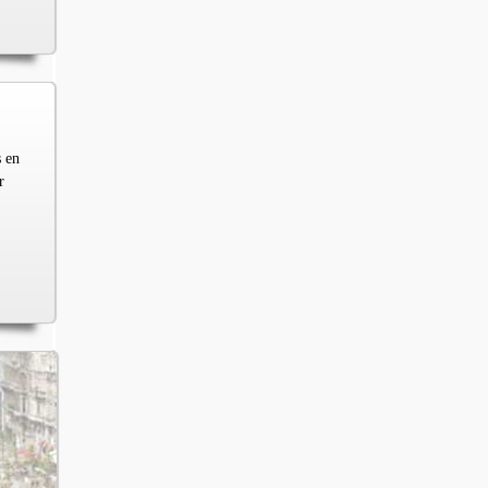
s en
r