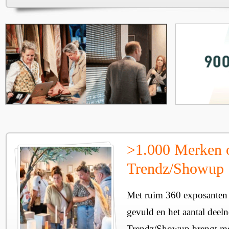
>1.000 Merken 
Trendz/Showup
Met ruim 360 exposanten i
gevuld en het aantal deel
Trendz/Showup brengt mee