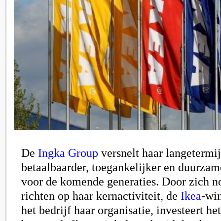
De
Ingka Group
versnelt haar langetermi
betaalbaarder, toegankelijker en duurzam
voor de komende generaties. Door zich no
richten op haar kernactiviteit, de
Ikea
-win
het bedrijf haar organisatie, investeert he