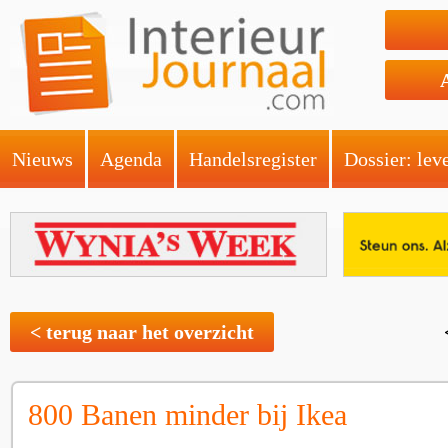
Nieuws
Agenda
Handelsregister
Dossier: lev
< terug naar het overzicht
800 Banen minder bij Ikea