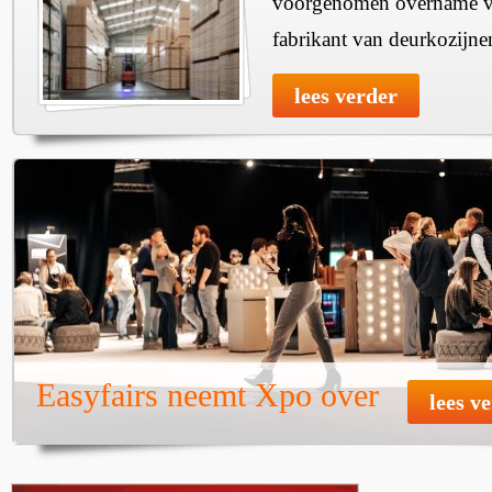
voorgenomen overname v
fabrikant van deurkozijne
lees verder
Easyfairs neemt Xpo over
lees v