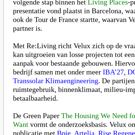
volgende stap binnen het
Living Places
-p
presentatie vond plaatst in Barcelona, wa
ook de Tour de France startte, waarvan Ve
partner is.
Met Re:Living richt Velux zich op de vra
kan uitgroeien van losse projecten tot ee
aanpak voor bestaande gebouwen. Hiervo
bedrijf samen met onder meer
IBA’27
,
DG
Transsolar Klimaengineering
. De partije
ruimtegebruik, binnenklimaat, milieu-im
betaalbaarheid.
De Green Paper
The Housing We Need fo
Want
vormt de onderzoeksbasis. Velux o
publicatie met
Bpie
,
Artelia
,
Rise Regener