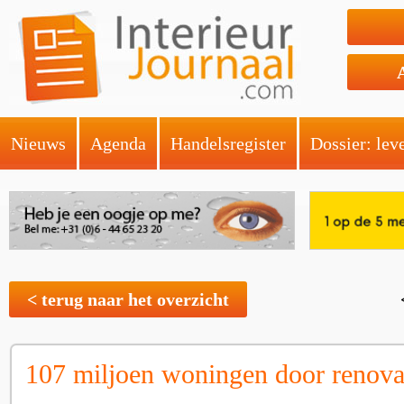
Nieuws
Agenda
Handelsregister
Dossier: lev
< terug naar het overzicht
107 miljoen woningen door renova