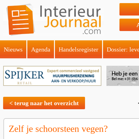
Nieuws
Agenda
Handelsregister
Dossier: lev
< terug naar het overzicht
Zelf je schoorsteen vegen?