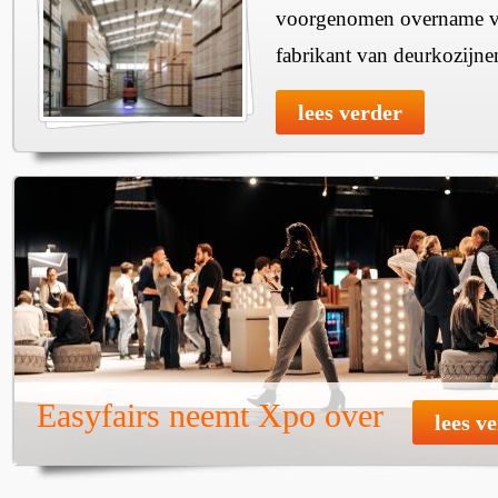
voorgenomen overname v
fabrikant van deurkozijne
lees verder
Easyfairs neemt Xpo over
lees v