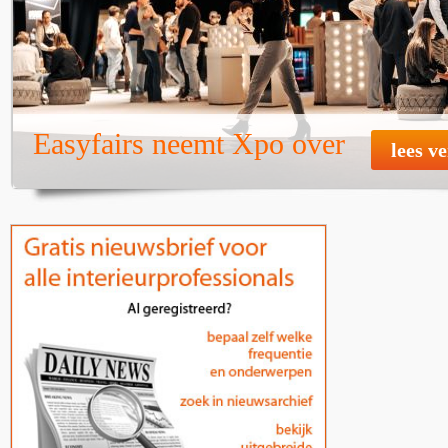
Easyfairs neemt Xpo over
lees v