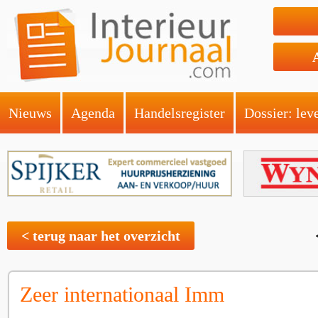
Nieuws
Agenda
Handelsregister
Dossier: lev
< terug naar het overzicht
Zeer internationaal Imm