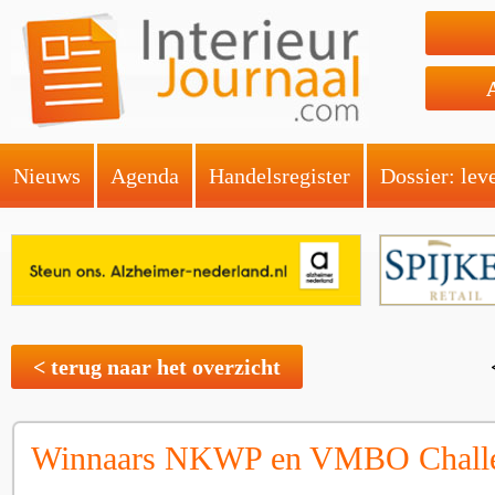
Nieuws
Agenda
Handelsregister
Dossier: lev
< terug naar het overzicht
Winnaars NKWP en VMBO Chall