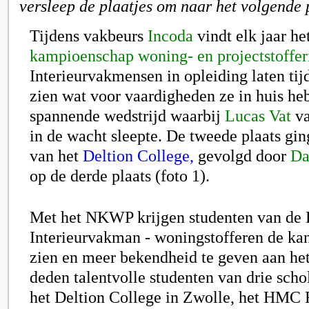
versleep de plaatjes om naar het volgende 
Tijdens vakbeurs
Incoda
vindt elk jaar he
kampioenschap woning- en projectstoffer
Interieurvakmensen in opleiding laten ti
zien wat voor vaardigheden ze in huis he
spannende wedstrijd waarbij
Lucas Vat
va
in de wacht sleepte. De tweede plaats gi
van het
Deltion College,
gevolgd door
Da
op de derde plaats (foto 1).
Met het NKWP krijgen studenten van de
Interieurvakman - woningstofferen de kan
zien en meer bekendheid te geven aan het
deden
talentvolle studenten van drie sch
h
et Deltion College in Zwolle, het HMC