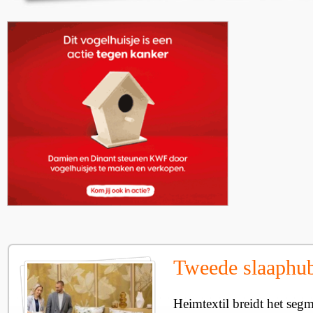
Tweede slaaphub
Heimtextil breidt het seg