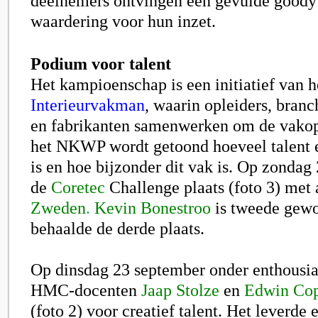
deelnemers ontvingen een gevulde goody 
waardering voor hun inzet.
Podium voor talent
Het kampioenschap is een initiatief van 
Interieurvakman
, waarin opleiders, branc
en fabrikanten samenwerken om de vakop
het
NKWP
wordt getoond hoeveel talent 
is en hoe bijzonder dit vak is. Op zonda
de
Coretec
Challenge plaats (foto 3) met
Zweden
.
Kevin Bonestroo
is tweede gew
behaalde de derde plaats.
Op dinsdag 23 september onder enthousia
HMC-docenten
Jaap Stolze
en
Edwin Cop
(foto 2) voor creatief talent. Het leverde