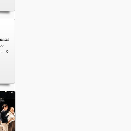
aantal
00
chen &