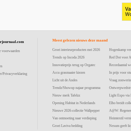
Meest gelezen nieuws deze maand
urjournaal.com
Groei interieurproducten mei 2026
Hogenkamp vers
e voorwaarden
Trends op Incoda 2026
Red Dot voor A
Innovatieprijs terug op Orgatec
Recordaantal w
en
Accu grasmaaier kiezen
In prijs voor st
r/Privacyverklaring
Licht uit de Andes
Vraag zonwerin
Trendz/Showup najaar programma
Ontwerpwedstri
Nieuw merk Tafelzz
Light Expo via
Opening Habitat in Nederlands
Elho breidt colle
Nieuwe 2026-collectie Wallpepper
A@W: Regenerat
Van ontmoeting naar verdieping
Heimtextil vern
Groei Laviva bedding
Nexum geeft lic