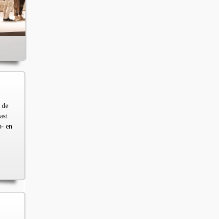
 de
ast
p- en