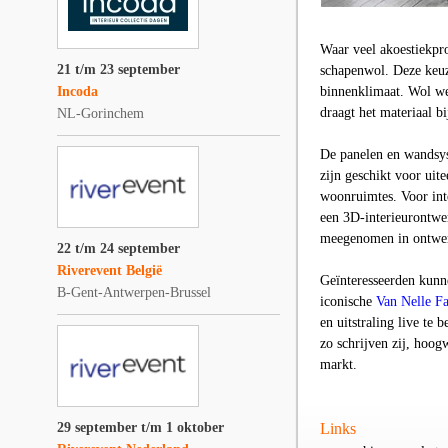
Waar veel akoestiekpr
21 t/m 23 september
schapenwol. Deze keuz
Incoda
binnenklimaat. Wol wer
draagt het materiaal b
NL-Gorinchem
De panelen en wandsys
zijn geschikt voor ui
woonruimtes. Voor inte
een 3D-interieurontwe
meegenomen in ontwerp
22 t/m 24 september
Riverevent België
Geïnteresseerden kun
B-Gent-Antwerpen-Brussel
iconische
Van Nelle Fa
en uitstraling live t
zo schrijven zij, hoo
markt.
29 september t/m 1 oktober
Links