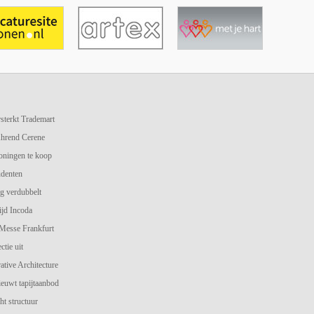
terkt Trademart
hrend Cerene
oningen te koop
udenten
g verdubbelt
jd Incoda
 Messe Frankfurt
ctie uit
ive Architecture
ieuwt tapijtaanbod
ht structuur