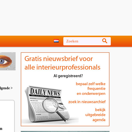
lgende >
an