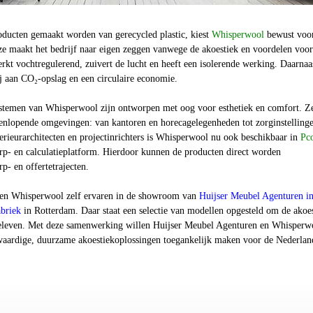
oducten gemaakt worden van gerecycled plastic, kiest
Whisperwool
bewust voo
e maakt het bedrijf naar eigen zeggen vanwege de akoestiek en voordelen voor
kt vochtregulerend, zuivert de lucht en heeft een isolerende werking. Daarnaa
ij aan CO₂-opslag en een circulaire economie.
temen van Whisperwool zijn ontworpen met oog voor esthetiek en comfort. Z
teenlopende omgevingen: van kantoren en horecagelegenheden tot zorginstelling
rieurarchitecten en projectinrichters is Whisperwool nu ook beschikbaar in
Pc
rp- en calculatieplatform. Hierdoor kunnen de producten direct worden
- en offertetrajecten.
nen Whisperwool zelf ervaren in de showroom van
Huijser Meubel Agenturen i
briek
in Rotterdam. Daar staat een selectie van modellen opgesteld om de akoe
e beleven. Met deze samenwerking willen Huijser Meubel Agenturen en Whisperw
gwaardige, duurzame akoestiekoplossingen toegankelijk maken voor de Nederlan