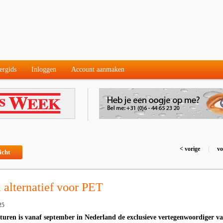
ergids
Inloggen
Account aanmaken
< vorige
|
vo
icht
alternatief voor PET
25
uren is vanaf september in Nederland de exclusieve vertegenwoordiger v