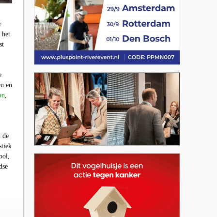
r
 het
st
e
en en
on
,
n
de
stiek
ool,
dse