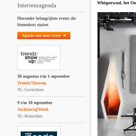
Whisperwool, het Oos
Interieuragenda
Hieronder belangrijkste events die
binnenkort starten
Agenda voor meer events ➔
30 augustus t/m 1 september
Trendz/Showup
NL-Gorinchem
9 t/m 10 september
Architect@Work
NL-Rotterdam