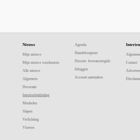
Nieuws
Interie
Agenda
Handelsregister
Mijn nieuws
Algemen
Dossier: leveranciergids
Mijn nieuws voorkeuren
Contact
Inloggen
Alle nieuws
Adverter
Account aanmaken
Algemeen
Disclaime
Decoratie
Interieurbekleding
Meubelen
Slapen
Verlichting
Vloeren