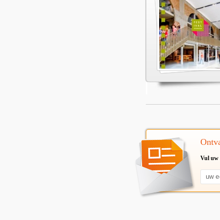
Ontva
Vul uw 