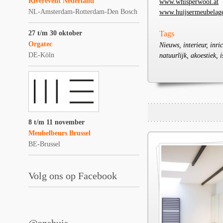
Riverevent Nederland
www.whisperwool.at
NL-Amsterdam-Rotterdam-Den Bosch
www.huijsermeubelag
27 t/m 30 oktober
Tags
Orgatec
Nieuws, interieur, inric
DE-Köln
natuurlijk, akoestiek,
8 t/m 11 november
Meubelbeurs Brussel
BE-Brussel
Volg ons op Facebook