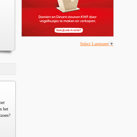
Select Language
▼
met
m het
izoen?