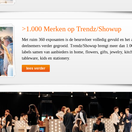
>1.000 Merken op Trendz/Showup
Met ruim 360 exposanten is de beursvloer volledig gevuld en het 
deelnemers verder gegroeid. Trendz/Showup brengt meer dan 1.0
labels samen van aanbieders in home, flowers, gifts, jewelry, kit
tableware, kids en stationery.
lees verder