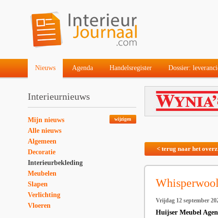
Nieuws
Agenda
Handelsregister
Dossier: leveranci
Interieurnieuws
Mijn nieuws
wijzigen
Alle nieuws
Algemeen
< terug naar het overz
Decoratie
Interieurbekleding
Meubelen
Whisperwool 
Slapen
Verlichting
Vrijdag 12 september 20
Vloeren
Huijser Meubel Agent