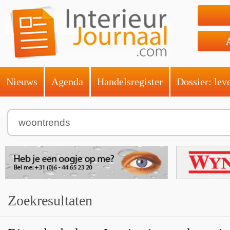
Nieuws
Agenda
Handelsregister
Dossier: lev
Zoekresultaten