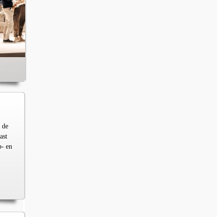
 de
ast
p- en