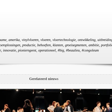
name, amerika, vinylvloeren, vloeren, vloertechnologie, ontwikkeling, uitbreidin
eroplossingen, productie, behoeften, klanten, groeisegmenten, ambitie, portfoli
ie, innovatie, pioniersgeest, operationeel, #big, #beaulieu, #congoleum
Gerelateerd nieuws