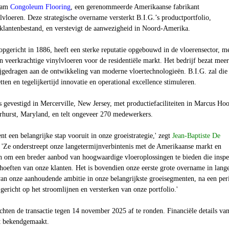
naam
Congoleum Flooring
, een gerenommeerde Amerikaanse fabrikant
ylvloeren. Deze strategische overname versterkt B.I.G.’s productportfolio,
 klantenbestand, en verstevigt de aanwezigheid in Noord-Amerika.
pgericht in 1886, heeft een sterke reputatie opgebouwd in de vloerensector, m
 veerkrachtige vinylvloeren voor de residentiële markt. Het bedrijf bezat mee
ijgedragen aan de ontwikkeling van moderne vloertechnologieën. B.I.G. zal die
tten en tegelijkertijd innovatie en operational excellence stimuleren.
 gevestigd in Mercerville, New Jersey, met productiefaciliteiten in Marcus Ho
rhurst, Maryland, en telt ongeveer 270 medewerkers.
t een belangrijke stap vooruit in onze groeistrategie,' zegt
Jean-Baptiste De
 'Ze onderstreept onze langetermijnverbintenis met de Amerikaanse markt en
n om een breder aanbod van hoogwaardige vloeroplossingen te bieden die inspe
oeften van onze klanten. Het is bovendien onze eerste grote overname in lange
 van onze aanhoudende ambitie in onze belangrijkste groeisegmenten, na een per
ericht op het stroomlijnen en versterken van onze portfolio.'
hten de transactie tegen 14 november 2025 af te ronden. Financiële details va
et bekendgemaakt.