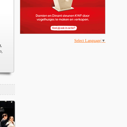
Select Language
▼
g,
o,