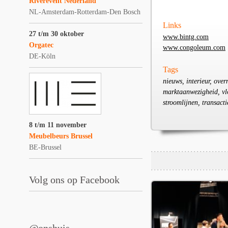
Riverevent Nederland
NL-Amsterdam-Rotterdam-Den Bosch
Links
27 t/m 30 oktober
www.bintg.com
Orgatec
www.congoleum.com
DE-Köln
Tags
nieuws, interieur, over
marktaanwezigheid, vlo
stroomlijnen, transact
8 t/m 11 november
Meubelbeurs Brussel
BE-Brussel
Volg ons op Facebook