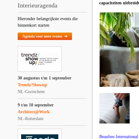
capaciteiten uitbrei
Interieuragenda
Hieronder belangrijkste events die
binnenkort starten
Agenda voor meer events ➔
30 augustus t/m 1 september
Trendz/Showup
NL-Gorinchem
9 t/m 10 september
Architect@Work
NL-Rotterdam
Beaulieu Internationa