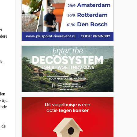
et
rdere
ok,
len
 tijd
iode
n de