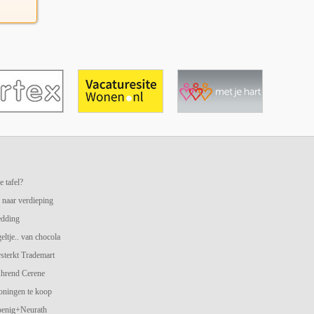
e tafel?
 naar verdieping
edding
geltje.. van chocola
terkt Trademart
hrend Cerene
oningen te koop
oenig+Neurath