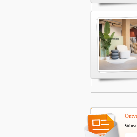
Ontva
Vul uw 