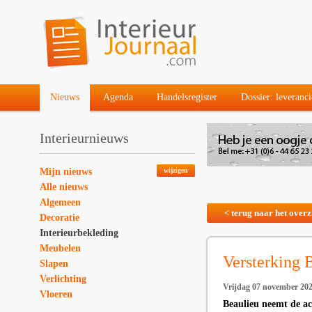
Nieuws
Agenda
Handelsregister
Dossier: leveranci
Interieurnieuws
Mijn nieuws
wijzigen
Alle nieuws
Algemeen
< terug naar het overz
Decoratie
Interieurbekleding
Meubelen
Versterking 
Slapen
Verlichting
Vrijdag 07 november 20
Vloeren
Beaulieu neemt de ac