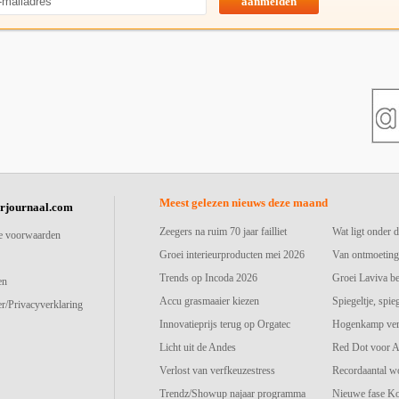
aanmelden
Meest gelezen nieuws deze maand
urjournaal.com
Zeegers na ruim 70 jaar failliet
Wat ligt onder d
e voorwaarden
Groei interieurproducten mei 2026
Van ontmoeting
Trends op Incoda 2026
Groei Laviva b
en
Accu grasmaaier kiezen
Spiegeltje, spie
r/Privacyverklaring
Innovatieprijs terug op Orgatec
Hogenkamp vers
Licht uit de Andes
Red Dot voor A
Verlost van verfkeuzestress
Recordaantal w
Trendz/Showup najaar programma
Nieuwe fase K