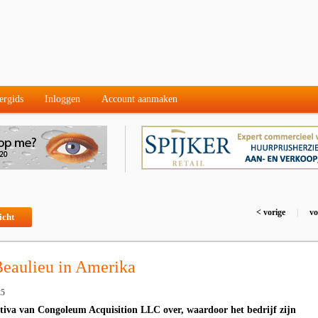
ergids
Inloggen
Account aanmaken
< vorige
|
vo
icht
Beaulieu in Amerika
25
tiva van Congoleum Acquisition LLC over, waardoor het bedrijf zijn