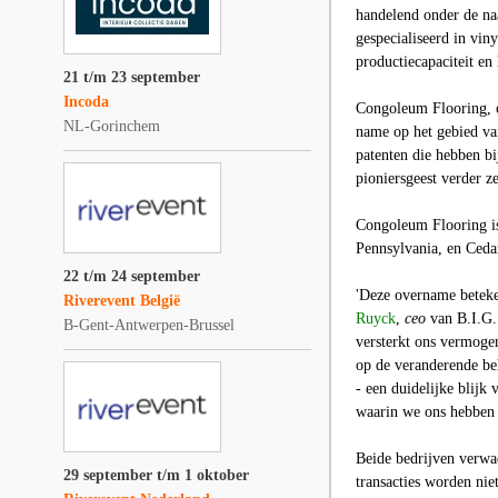
handelend onder de 
gespecialiseerd in vin
productiecapaciteit en
21 t/m 23 september
Incoda
Congoleum Flooring,
o
NL-Gorinchem
name op het gebied van
patenten die hebben b
pioniersgeest verder ze
Congoleum Flooring is
Pennsylvania, en Ceda
22 t/m 24 september
'Deze overname beteken
Riverevent België
Ruyck
,
ceo
van B.I.G.
B-Gent-Antwerpen-Brussel
versterkt ons vermoge
op de veranderende beh
- een duidelijke blijk
waarin we ons hebben g
Beide bedrijven verwac
29 september t/m 1 oktober
transacties worden ni