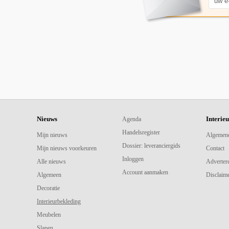
Nieuws
Interie
Agenda
Handelsregister
Mijn nieuws
Algemen
Dossier: leveranciergids
Mijn nieuws voorkeuren
Contact
Inloggen
Alle nieuws
Adverter
Account aanmaken
Algemeen
Disclaime
Decoratie
Interieurbekleding
Meubelen
Slapen