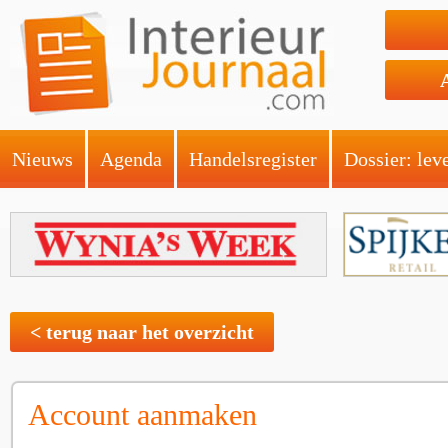
Nieuws
Agenda
Handelsregister
Dossier: lev
< terug naar het overzicht
Account aanmaken