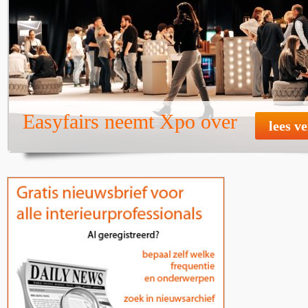
Easyfairs neemt Xpo over
lees v