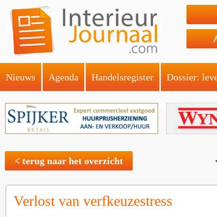
Nieuws
Agenda
Handelsregister
Dossier: lev
< terug naar het overzicht
Verlost van verfkeuzestress