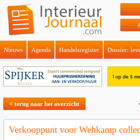
Nieuws
Agenda
Handelsregister
Dossier: lev
< terug naar het overzicht
Verkooppunt voor Wehkamp collec