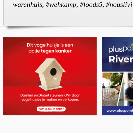
warenhuis, #wehkamp, #loods5, #nousliv