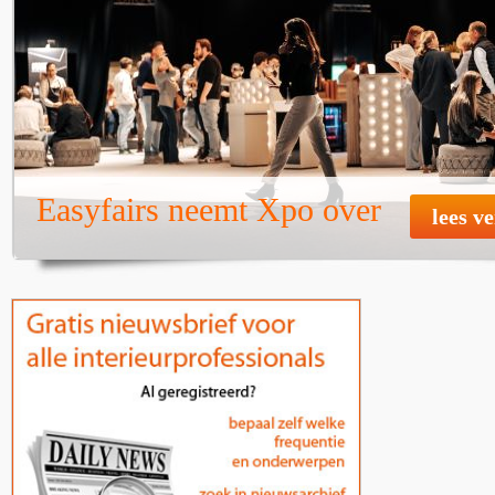
Easyfairs neemt Xpo over
lees v