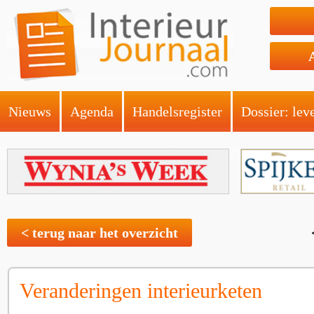
Nieuws
Agenda
Handelsregister
Dossier: lev
< terug naar het overzicht
Veranderingen interieurketen