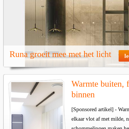
Runa groeit mee met het licht
l
Warmte buiten, f
binnen
[Sponsored artikel] - Wa
elkaar vlot af met milde, n
schommelingen maken het 