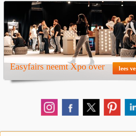
Easyfairs neemt Xpo over
lees v