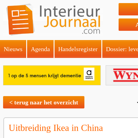
Nieuws
Agenda
Handelsregister
Dossier: lev
< terug naar het overzicht
Uitbreiding Ikea in China