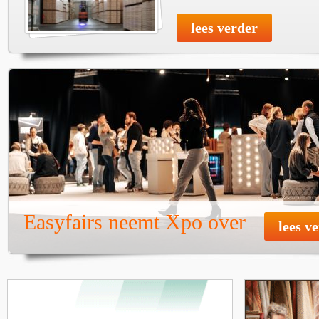
lees verder
Easyfairs neemt Xpo over
lees v