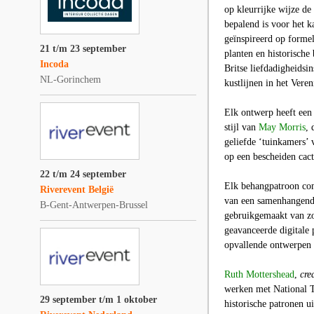
op kleurrijke wijze de
bepalend is voor het 
geïnspireerd op formel
21 t/m 23 september
planten en historisch
Incoda
Britse liefdadigheidsin
NL-Gorinchem
kustlijnen in het Ver
Elk ontwerp heeft een 
stijl van
May Morris
, 
geliefde ‘tuinkamers’ 
op een bescheiden cact
22 t/m 24 september
Elk behangpatroon com
Riverevent België
van een samenhangend 
B-Gent-Antwerpen-Brussel
gebruikgemaakt van zo
geavanceerde digitale 
opvallende ontwerpen 
Ruth Mottershead
,
cre
werken met National Tr
29 september t/m 1 oktober
historische patronen ui