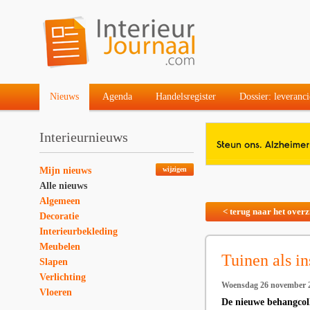
Nieuws
Agenda
Handelsregister
Dossier: leveranci
Interieurnieuws
Mijn nieuws
wijzigen
Alle nieuws
Algemeen
< terug naar het overz
Decoratie
Interieurbekleding
Meubelen
Tuinen als in
Slapen
Verlichting
Woensdag 26 november 
Vloeren
De nieuwe behangcolle