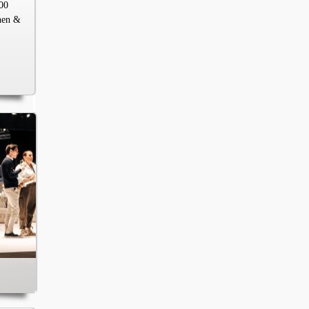
00
chen &