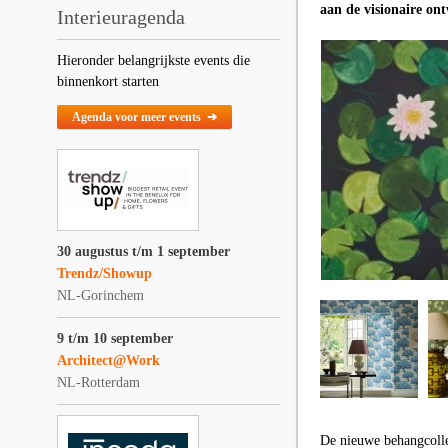
aan de visionaire ont
Interieuragenda
Hieronder belangrijkste events die
binnenkort starten
Agenda voor meer events ➔
30 augustus t/m 1 september
Trendz/Showup
NL-Gorinchem
9 t/m 10 september
Architect@Work
NL-Rotterdam
De nieuwe behangcoll