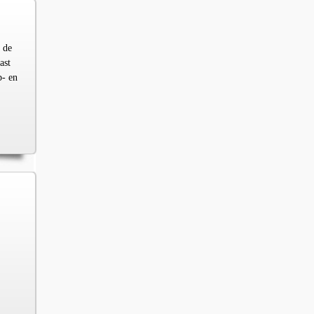
 de
ast
p- en