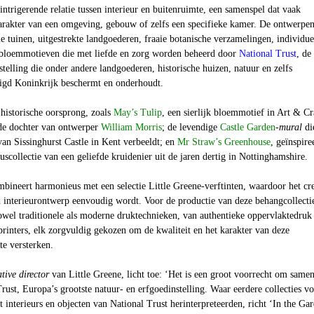
 intrigerende relatie tussen interieur en buitenruimte, een samenspel dat vaak
karakter van een omgeving, gebouw of zelfs een specifieke kamer. De ontwerpen
e tuinen, uitgestrekte landgoederen, fraaie botanische verzamelingen, individue
e bloemmotieven die met liefde en zorg worden beheerd door
National Trust
, de
stelling die onder andere landgoederen, historische huizen, natuur en zelfs
enigd Koninkrijk beschermt en onderhoudt.
historische oorsprong, zoals
May’s Tulip
, een sierlijk bloemmotief in Art & Cr
de dochter van ontwerper
William Morris
; de levendige
Castle Garden
-
mural
di
van Sissinghurst Castle in Kent verbeeldt; en
Mr Straw’s Greenhouse
, geïnspire
uscollectie van een geliefde kruidenier uit de jaren dertig in Nottinghamshire.
bineert harmonieus met een selectie Little Greene-verftinten, waardoor het cr
interieurontwerp eenvoudig wordt. Voor de productie van deze behangcollectie
wel traditionele als moderne druktechnieken, van authentieke oppervlaktedruk 
printers, elk zorgvuldig gekozen om de kwaliteit en het karakter van deze
te versterken.
ative director
van Little Greene, licht toe: ‘Het is een groot voorrecht om samen
ust, Europa’s grootste natuur- en erfgoedinstelling. Waar eerdere collecties vo
t interieurs en objecten van National Trust herinterpreteerden, richt ‘In the Ga