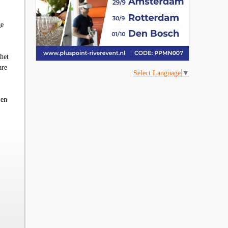
ge
het
are
Select Language
▼
 en