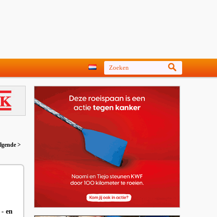
lgende >
 - en