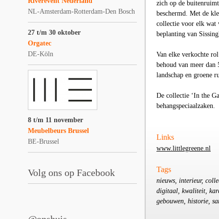
Riverevent Nederland
zich op de buitenruimt
NL-Amsterdam-Rotterdam-Den Bosch
beschermd. Met de kleu
collectie voor elk wat
27 t/m 30 oktober
beplanting van Sissing
Orgatec
DE-Köln
Van elke verkochte rol
behoud van meer dan 5
landschap en groene ru
De collectie ‘In the G
behangspeciaalzaken.
8 t/m 11 november
Meubelbeurs Brussel
Links
BE-Brussel
www.littlegreene.nl
Tags
Volg ons op Facebook
nieuws, interieur, coll
digitaal, kwaliteit, ka
gebouwen, historie, sa