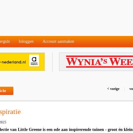
ergids
Inloggen
Account aanmaken
< vorige
|
vo
icht
spiratie
2025
ctie van Little Greene is een ode aan inspirerende tuinen - groot én klein