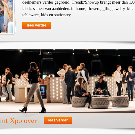
deelnemers verder gegroeid. Trendz/Showup brengt meer dan 1.0
labels samen van aanbieders in home, flowers, gifts, jewelry, kit
tableware, kids en stationery.
lees verder
emt Xpo over
lees verder