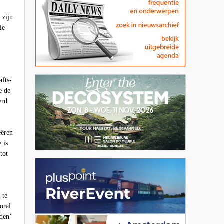
 zijn
le
afts-
e de
erd
eëren
 is
tot
 te
oral
rden’