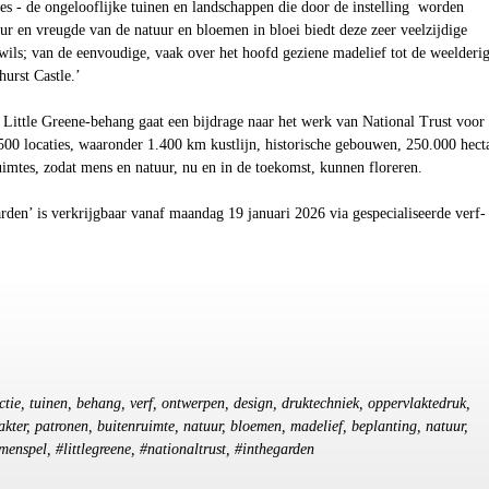
es - de ongelooflijke tuinen en landschappen die door de instelling worden
r en vreugde van de natuur en bloemen in bloei biedt deze zeer veelzijdige
 wils; van de eenvoudige, vaak over het hoofd geziene madelief tot de weelderi
hurst Castle.’
 Little Greene-behang gaat een bijdrage naar het werk v
an National Trust
voor 
00 locaties, waaronder 1.400 km kustlijn, historische gebouwen, 250.000 hect
imtes, zodat mens en natuur, nu en in de toekomst, kunnen floreren.
arden’ is verkrijgbaar vanaf maandag 19 januari 2026 via gespecialiseerde verf-
ectie, tuinen, behang, verf, ontwerpen, design, druktechniek, oppervlaktedruk,
rakter, patronen, buitenruimte, natuur, bloemen, madelief, beplanting, natuur,
menspel, #littlegreene, #nationaltrust, #inthegarden