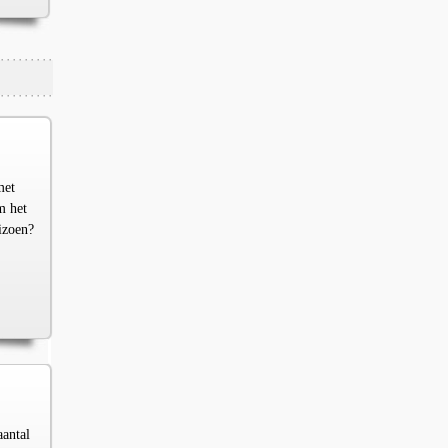
met
m het
izoen?
aantal