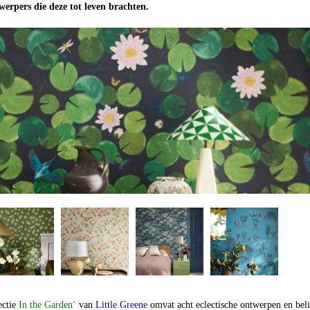
werpers die deze tot leven brachten.
ectie
In the Garden
’
van
Little Greene
omvat acht eclectische ontwerpen en beli