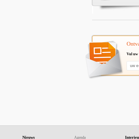
Ontva
Vul uw 
Nieuws
Interie
Agenda