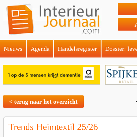
Nieuws
Agenda
Handelsregister
Dossier: lev
< terug naar het overzicht
Trends Heimtextil 25/26