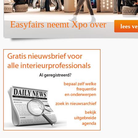
Easyfairs neemt Xpo over
lees v