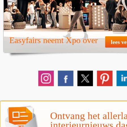
Easyfairs neemt Xpo over
lees v
Ontvang het allerla
interieurnieuws da