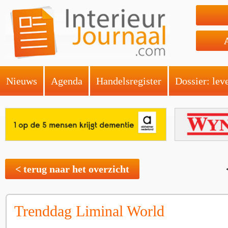
Nieuws
Agenda
Handelsregister
Dossier: lev
< terug naar het overzicht
Trenddag Liminal World