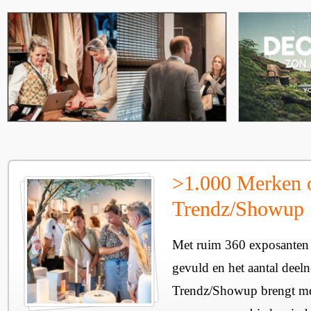
>1.000 Merken 
Trendz/Showup
Met ruim 360 exposanten i
gevuld en het aantal deel
Trendz/Showup brengt mee