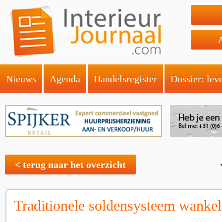
Nieuws
Agenda
Handelsregister
Dossier: lev
< terug naar het overzicht
Traditionele soldensysteem wankel