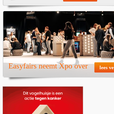
Easyfairs neemt Xpo over
lees v