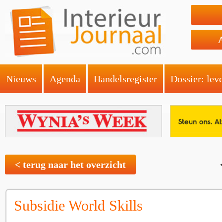
Nieuws
Agenda
Handelsregister
Dossier: lev
< terug naar het overzicht
Subsidie World Skills