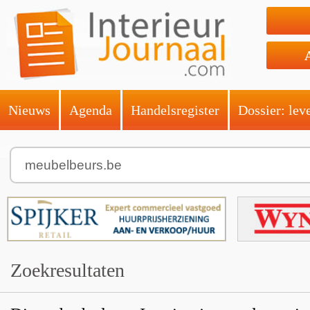
Nieuws
Agenda
Handelsregister
Dossier: lev
Zoekresultaten