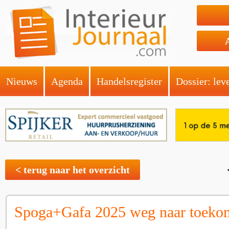
Nieuws
Agenda
Handelsregister
Dossier: lev
< terug naar het overzicht
Spoga+Gafa 2025 weg naar toeko