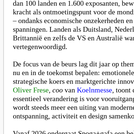
dan 100 landen en 1.600 exposanten, bew
kracht als ontmoetingspunt voor de mondi
– ondanks economische onzekerheden en 
spanningen. Landen als Duitsland, Neder
Brittannië en zelfs de VS en Australië w
vertegenwoordigd.
De focus van de beurs lag dit jaar op them
nu en in de toekomst bepalen: emotionele
strategische koers en marktgerichte innov
Oliver Frese
,
coo
van
Koelnmesse
, toont
essentieel verandering is voor vooruitgan
wordt steeds meer een uiting van moderne
ontspanning, activiteit en design samenk
Vanaf 2026 ondergaat Spoga+gafa een be