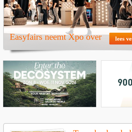
Easyfairs neemt Xpo over
lees v