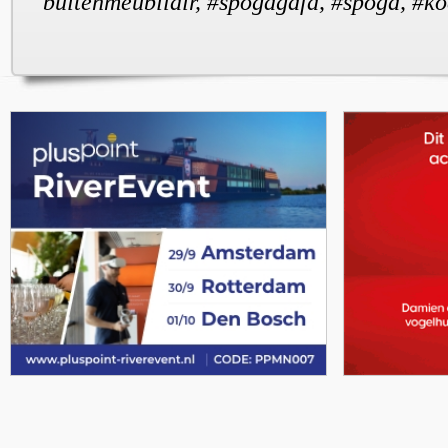
buitenmeubilair, #spogagafa, #spoga, #k