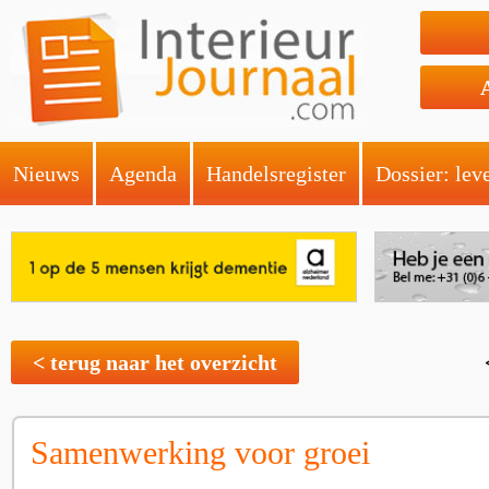
Nieuws
Agenda
Handelsregister
Dossier: lev
< terug naar het overzicht
Samenwerking voor groei