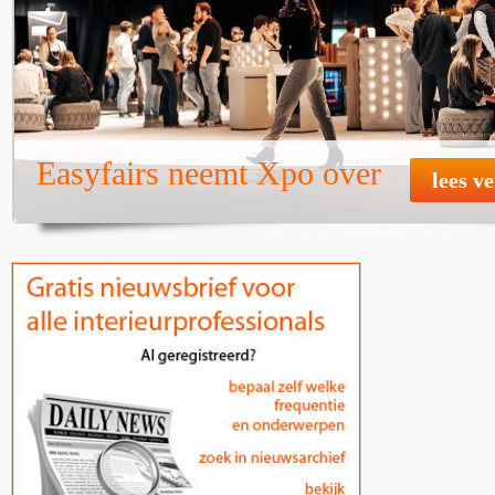
Easyfairs neemt Xpo over
lees v