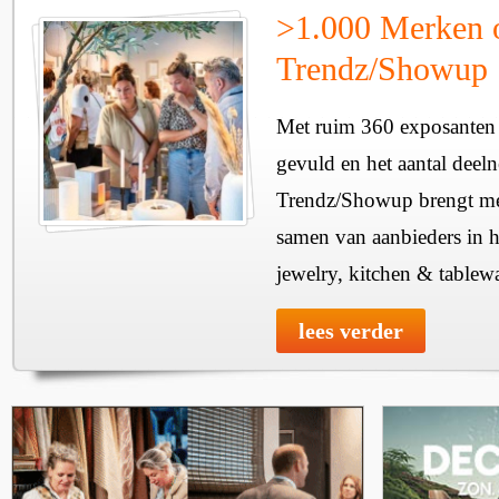
>1.000 Merken 
Trendz/Showup
Met ruim 360 exposanten i
gevuld en het aantal deel
Trendz/Showup brengt mee
samen van aanbieders in h
jewelry, kitchen & tablewa
lees verder