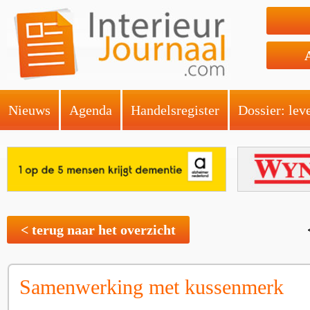
Nieuws
Agenda
Handelsregister
Dossier: lev
< terug naar het overzicht
Samenwerking met kussenmerk