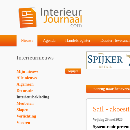
Nieuws
Agenda
Handelsregister
Dossier: leveranci
Interieurnieuws
Mijn nieuws
wijzigen
Alle nieuws
Algemeen
< terug naar het overz
Decoratie
Interieurbekleding
Meubelen
Sail - akoest
Slapen
Verlichting
Vrijdag 29 mei 2026
Vloeren
Systemtronic present