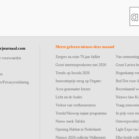
Meest gelezen nieuws deze maand
urjournaal.com
Zeegers na ruim 70 jaar failliet
Van ontmoeting
e voorwaarden
Groei interieurproducten mei 2026
Groei Laviva b
Trends op Incoda 2026
Hogenkamp vers
en
Innovatieprijs terug op Orgatec
Red Dot voor A
r/Privacyverklaring
Accu grasmaaier kiezen
Recordaantal w
Licht uit de Andes
Nieuwe fase K
Verlost van verfkeuzestress
Vraag zonwerin
Trendz/Showup najaar programma
In prijs voor st
Nieuw merk Tafelzz
Ontwerpwedstri
Opening Habitat in Nederlands
Light Expo via
Nieuwe 2026-collectie Wallpepper
Elho breidt colle