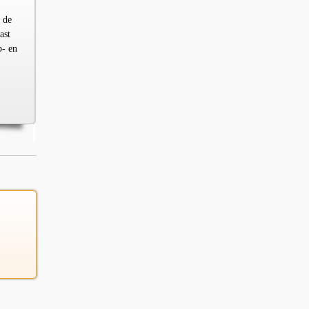
 de
ast
p- en