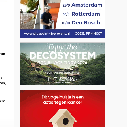
gens
re
pen,
ere