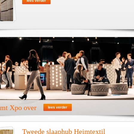
lees verder
emt Xpo over
lees verder
Tweede slaaphub Heimtextil