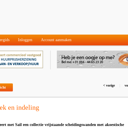
ergids
Inloggen
Account aanmaken
< vorige
|
vo
icht
iek en indeling
eert met Sail een collectie vrijstaande scheidingswanden met akoestische