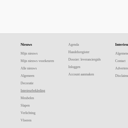
Nieuws
Interie
Agenda
Handelsregister
Mijn nieuws
Algemen
Dossier: leveranciergids
Mijn nieuws voorkeuren
Contact
Inloggen
Alle nieuws
Adverter
Account aanmaken
Algemeen
Disclaime
Decoratie
Interieurbekleding
Meubelen
Slapen
Verlichting
Vloeren