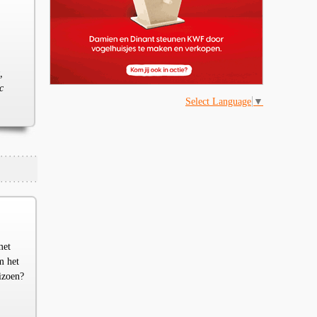
,
,
c
Select Language
▼
met
m het
izoen?