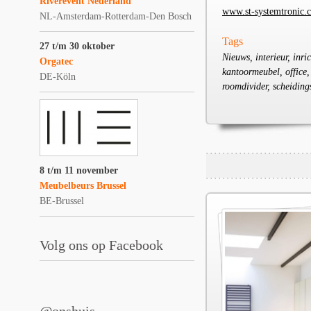
Riverevent Nederland
www.st-systemtronic.
NL-Amsterdam-Rotterdam-Den Bosch
Tags
27 t/m 30 oktober
Nieuws, interieur, inri
Orgatec
kantoormeubel, office,
DE-Köln
roomdivider, scheiding
8 t/m 11 november
Meubelbeurs Brussel
BE-Brussel
Volg ons op Facebook