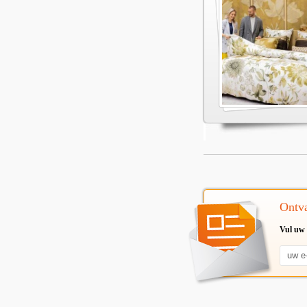
Ontva
Vul uw 