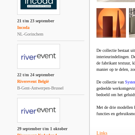
21 t/m 23 september
Incoda
NL-Gorinchem
De collectie bestaat u
interieurindelingen. D
de fabrikant textuur, k
manier op te delen, zo
22 t/m 24 september
Riverevent België
De collectie van
Syste
B-Gent-Antwerpen-Brussel
gedeelde werkomgeving
bedoeld om het geluids
Met de drie modellen 
functies en gebruiksm
29 september t/m 1 oktober
Links