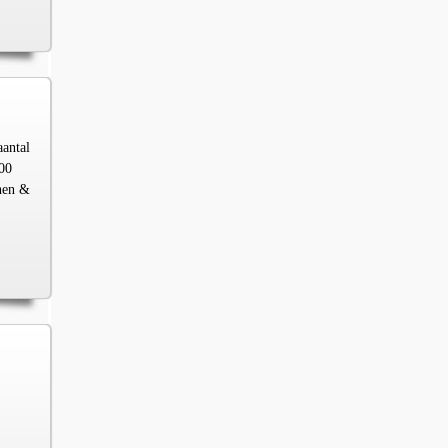
aantal
00
chen &