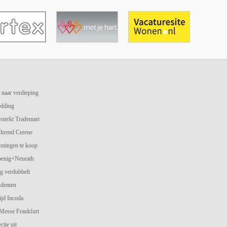
 naar verdieping
edding
terkt Trademart
hrend Cerene
oningen te koop
oenig+Neurath
g verdubbelt
udenten
jd Incoda
 Messe Frankfurt
ctie uit