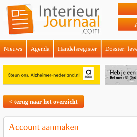
Nieuws
Agenda
Handelsregister
Dossier: lev
< terug naar het overzicht
Account aanmaken