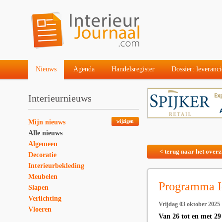
Nieuws
Agenda
Handelsregister
Dossier: leveranci
Interieurnieuws
Mijn nieuws
wijzigen
Alle nieuws
Algemeen
< terug naar het overz
Decoratie
Interieurbekleding
Meubelen
Programma I
Slapen
Verlichting
Vrijdag 03 oktober 2025
Vloeren
Van 26 tot en met 29