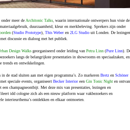
 onder meer de
Architonic Talks
, waarin internationale ontwerpers hun visie de
 materiaalgebruik, duurzaamheid, kleur en merkbeleving. Sprekers zijn onder
voorden
(
Studio Prototype
),
This Weber
en
2LG Studio
uit Londen. De lezinge
et discussie en dialoog met het publiek.
rban Design Walks
georganiseerd onder leiding van
Petra Linn
(
Pure Linn
). D
ezoekers langs de belangrijkste presentaties in showrooms en speciaalzaken, en
e trends en ontwikkelingen.
in de stad sluiten aan met eigen programma’s. Zo markeren
Bretz
en
Schöner
met speciale events, organiseert
Becker Interior
een
Gin Tonic Night
en ontvan
 een champagneontbijt. Met deze mix van presentaties, lezingen en
ofileert idd cologne zich als een nieuw platform waar vakbezoekers en
ele interieurthema’s ontdekken en elkaar ontmoeten.