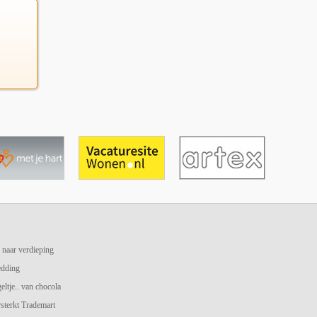
 naar verdieping
edding
geltje.. van chocola
terkt Trademart