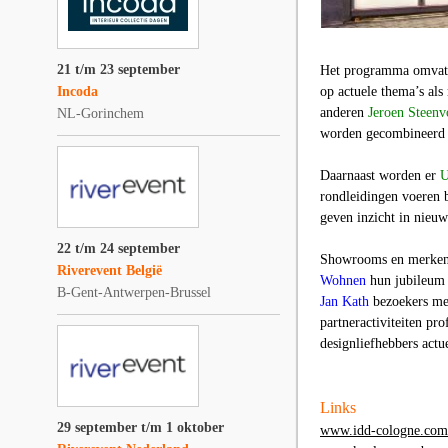
21 t/m 23 september
Het programma omvat
Incoda
op actuele thema’s als
anderen
Jeroen Steen
NL-Gorinchem
worden gecombineerd m
Daarnaast worden er
U
rondleidingen voeren b
geven inzicht in nieuw
22 t/m 24 september
Showrooms en merken 
Riverevent België
Wohnen
hun jubileum 
B-Gent-Antwerpen-Brussel
Jan Kath
bezoekers met
partneractiviteiten pr
designliefhebbers actu
Links
29 september t/m 1 oktober
www.idd-cologne.com