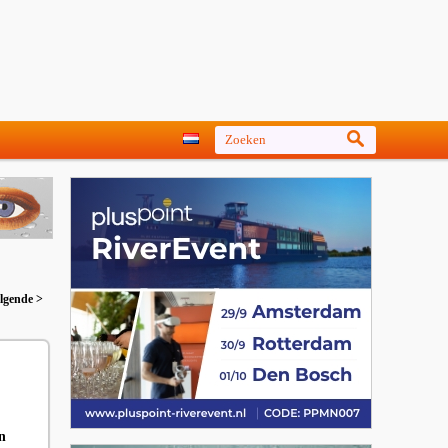
lgende >
n