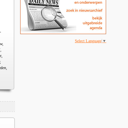
-
Select Language
▼
ow,
,
t,
,
rden,