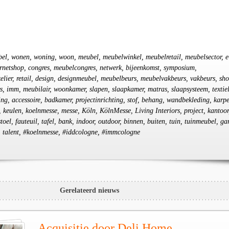
bel, wonen, woning, woon, meubel, meubelwinkel, meubelretail, meubelsector, e
ernetshop, congres, meubelcongres, netwerk, bijeenkomst, symposium,
lier, retail, design, designmeubel, meubelbeurs, meubelvakbeurs, vakbeurs, sh
s, imm, meubilair, woonkamer, slapen, slaapkamer, matras, slaapsysteem, textiel
ting, accessoire, badkamer, projectinrichting, stof, behang, wandbekleding, karpe
 keulen, koelnmesse, messe, Köln, KölnMesse, Living Interiors, project, kantoor
oel, fauteuil, tafel, bank, indoor, outdoor, binnen, buiten, tuin, tuinmeubel, ga
p, talent, #koelnmesse, #iddcologne, #immcologne
Gerelateerd nieuws
Acquisitie door Deli Home