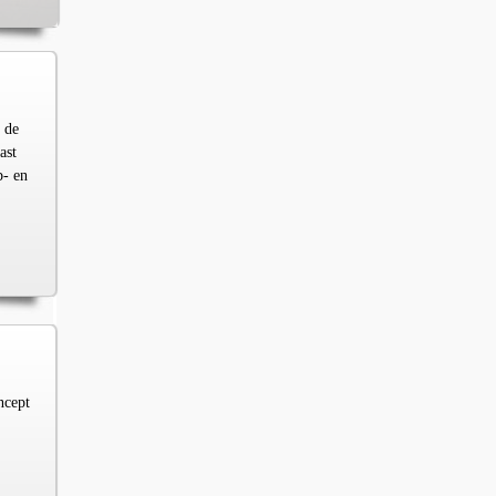
 de
ast
p- en
ncept