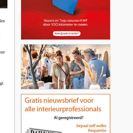
len
n
eze
gt