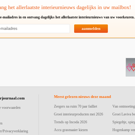
ng het allerlaatste interieurnieuws dagelijks in uw mailbox!
e-mailadres in en ontvang dagelijks het allerlaatste interieurnieuws van uw voorkeuren.
aanmelden
Meest gelezen nieuws deze maand
urjournaal.com
Zeegers na ruim 70 jaar failliet
Van ontmoeting
e voorwaarden
Groei interieurproducten mei 2026
Groei Laviva b
Trends op Incoda 2026
Spiegeltje, spie
en
Accu grasmaaier kiezen
Hogenkamp vers
r/Privacyverklaring