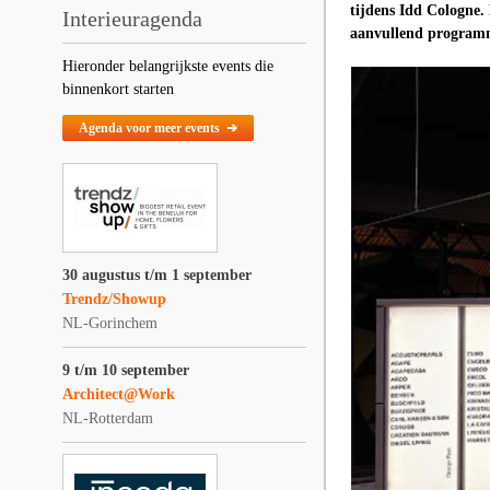
tijdens Idd Cologne. D
Interieuragenda
aanvullend programma
Hieronder belangrijkste events die
binnenkort starten
Agenda voor meer events ➔
30 augustus t/m 1 september
Trendz/Showup
NL-Gorinchem
9 t/m 10 september
Architect@Work
NL-Rotterdam