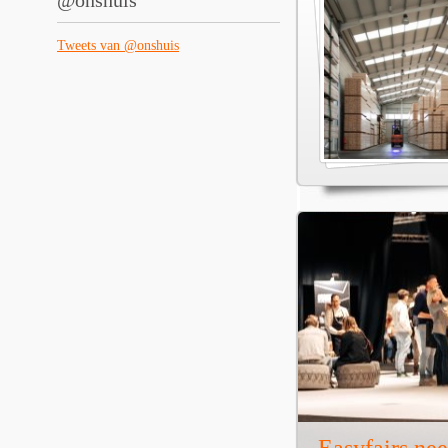
@onshuis
Tweets van @onshuis