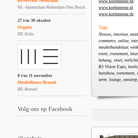
Riverevent Nederland
www.koelnmesse.be
NL-Amsterdam-Rotterdam-Den Bosch
www.koelnmesse.nl
www.koelnmesse.de
27 t/m 30 oktober
Tags
Orgatec
DE-Köln
Nieuws, interieur, meu
commerce, online, int
meubelhandelaar, winke
event, evenement, beur
behang, vloer, verlich
RS Vision Expo, koeln,
huisshow, evenement, st
8 t/m 11 november
serre, lounge, ontwer
Meubelbeurs Brussel
BE-Brussel
Volg ons op Facebook