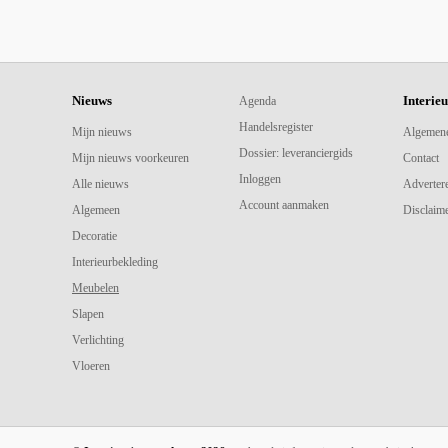
Nieuws
Interie
Agenda
Handelsregister
Mijn nieuws
Algemen
Dossier: leveranciergids
Mijn nieuws voorkeuren
Contact
Inloggen
Alle nieuws
Adverter
Account aanmaken
Algemeen
Disclaime
Decoratie
Interieurbekleding
Meubelen
Slapen
Verlichting
Vloeren