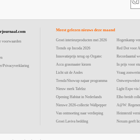
Meest gelezen nieuws deze maand
urjournaal.com
Groei interieurproducten mei 2026
Hogenkamp vers
e voorwaarden
Trends op Incoda 2026
Red Dot voor A
Innovatieprijs terug op Orgatec
Recordaantal w
en
Accu grasmaaier kiezen
In prijs voor st
r/Privacyverklaring
Licht uit de Andes
Vraag zonwerin
Trendz/Showup najaar programma
Ontwerpwedstri
Nieuw merk Tafelzz
Light Expo via
Opening Habitat in Nederlands
Elho breidt colle
Nieuwe 2026-collectie Wallpepper
A@W: Regenerat
Van ontmoeting naar verdieping
Heimtextil vern
Groei Laviva bedding
Nexum geeft lic