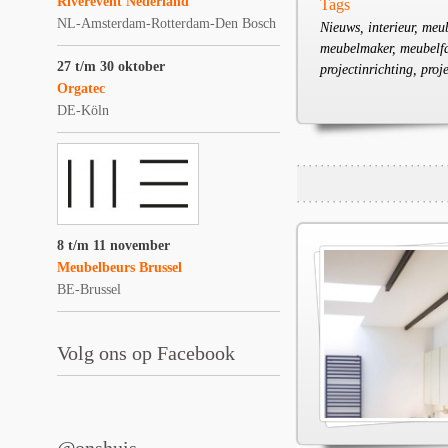
Riverevent Nederland
Tags
NL-Amsterdam-Rotterdam-Den Bosch
Nieuws, interieur, me
meubelmaker, meubelfab
27 t/m 30 oktober
projectinrichting, pro
Orgatec
DE-Köln
8 t/m 11 november
Meubelbeurs Brussel
BE-Brussel
Volg ons op Facebook