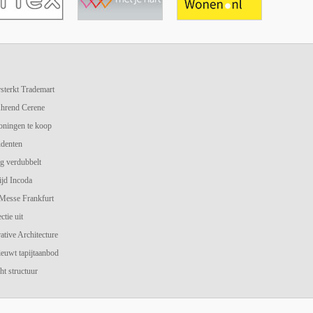
terkt Trademart
hrend Cerene
oningen te koop
udenten
g verdubbelt
jd Incoda
 Messe Frankfurt
ctie uit
ive Architecture
ieuwt tapijtaanbod
ht structuur