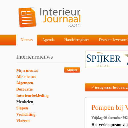
Nieuws
Agenda
Handelsregister
Dossier: leveranci
Interieurnieuws
Mijn nieuws
wijzigen
Alle nieuws
Algemeen
< terug naar het overz
Decoratie
Interieurbekleding
Meubelen
Pompen bij V
Slapen
Verlichting
Vrijdag 06 december 202
Vloeren
Het verkoopteam van