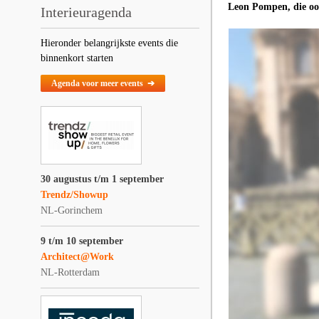
Leon Pompen, die oo
Interieuragenda
Hieronder belangrijkste events die
binnenkort starten
Agenda voor meer events ➔
30 augustus t/m 1 september
Trendz/Showup
NL-Gorinchem
9 t/m 10 september
Architect@Work
NL-Rotterdam