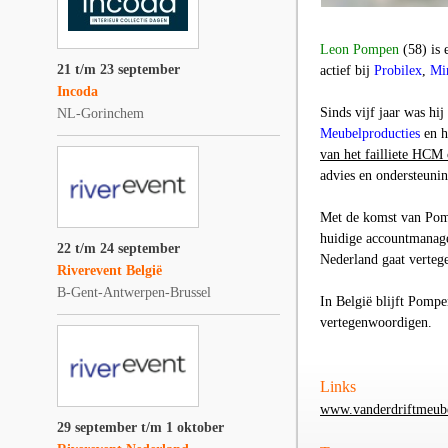
Leon Pompen
(58) is 
21 t/m 23 september
actief bij
Probilex
,
Mi
Incoda
Sinds vijf jaar was hij
NL-Gorinchem
Meubelproducties
en h
van het failliete HCM
advies en ondersteuni
Met de komst van Pomp
huidige accountmanag
22 t/m 24 september
Nederland gaat vertege
Riverevent België
B-Gent-Antwerpen-Brussel
In België blijft Pomp
vertegenwoordigen.
Links
www.vanderdriftmeube
29 september t/m 1 oktober