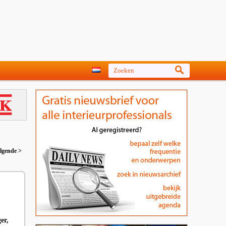
lgende >
er,