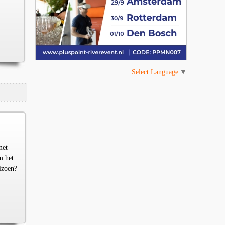
Select Language
▼
met
m het
izoen?