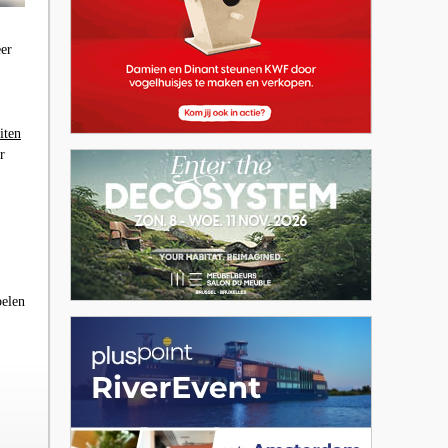
eer
iten
r
belen