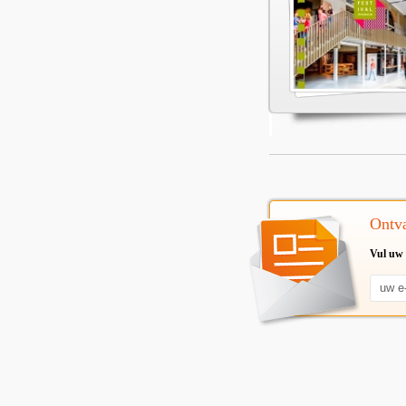
Ontva
Vul uw 