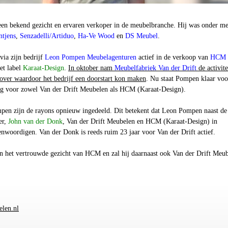
een bekend gezicht en ervaren verkoper in de meubelbranche. Hij was onder m
ntjens
,
Senzadelli/Artiduo
,
Ha-Ve Wood
en
DS Meubel
.
 via zijn bedrijf
Leon Pompen Meubelagenturen
actief in de verkoop van
HCM
et label
Karaat-Design
.
In oktober nam
Meubelfabriek Van der Drift
de activite
 over waardoor het bedrijf een doorstart kon maken
. Nu staat Pompen klaar voo
ng voor zowel Van der Drift Meubelen als HCM (Karaat-Design).
en zijn de rayons opnieuw ingedeeld. Dit betekent dat Leon Pompen naast de
er,
John van der Donk
, Van der Drift Meubelen en HCM (Karaat-Design) in
nwoordigen. Van der Donk is reeds ruim 23 jaar voor Van der Drift actief.
en het vertrouwde gezicht van HCM en zal hij daarnaast ook Van der Drift Meu
len.nl