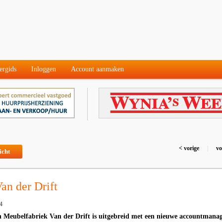
ergids
Inloggen
Account aanmaken
< vorige
|
vo
icht
an der Drift
4
 Meubelfabriek Van der Drift is uitgebreid met een nieuwe accountmanag