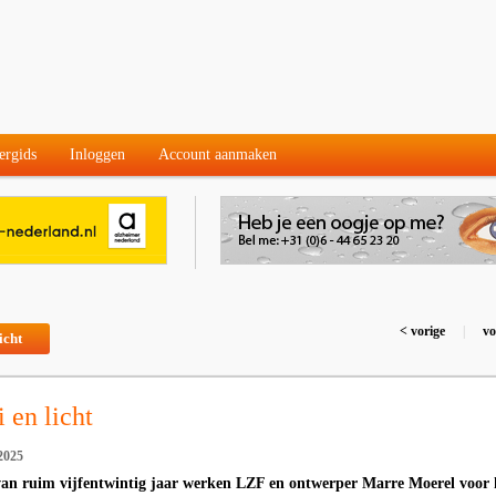
ergids
Inloggen
Account aanmaken
< vorige
|
vo
icht
i en licht
2025
van ruim vijfentwintig jaar werken LZF en ontwerper Marre Moerel voor 