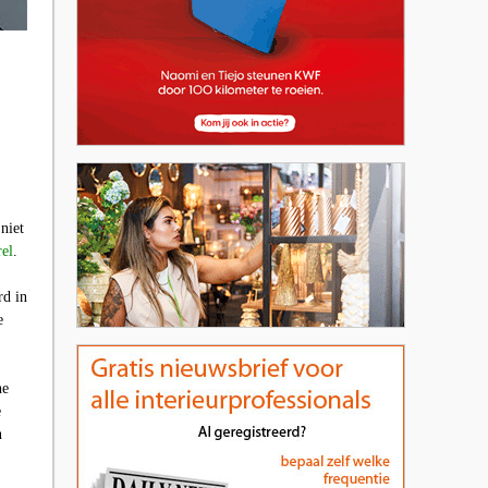
niet
el
.
rd in
e
he
e
n