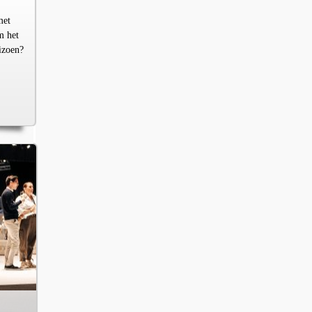
met
m het
izoen?