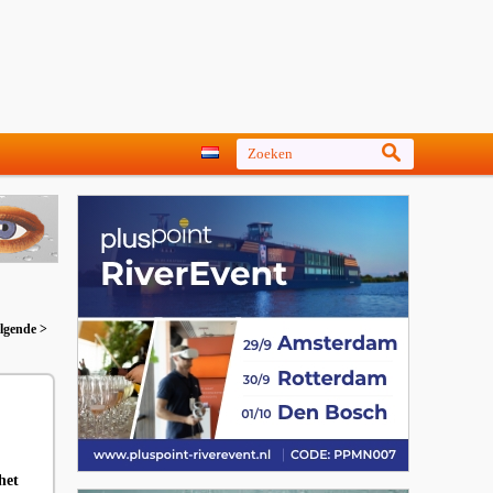
lgende >
het