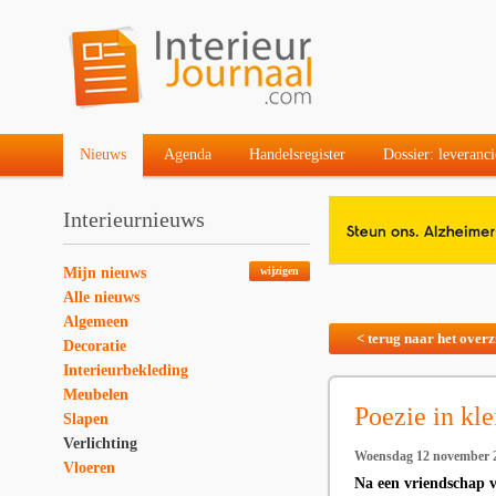
Nieuws
Agenda
Handelsregister
Dossier: leveranci
Interieurnieuws
Mijn nieuws
wijzigen
Alle nieuws
Algemeen
< terug naar het overz
Decoratie
Interieurbekleding
Meubelen
Poezie in kle
Slapen
Verlichting
Woensdag 12 november 
Vloeren
Na een vriendschap 