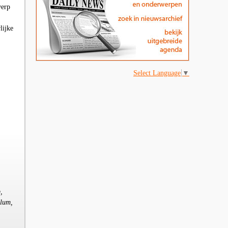
werp
lijke
Select Language
▼
,
llum,