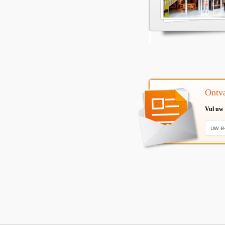
Ontva
Vul uw 