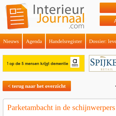
Nieuws
Agenda
Handelsregister
Dossier: lev
< terug naar het overzicht
Parketambacht in de schijnwerpers