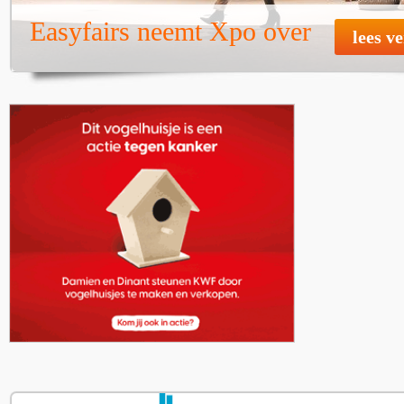
Easyfairs neemt Xpo over
lees v