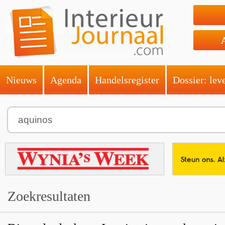
Nieuws
Agenda
Handelsregister
Dossier: lev
Zoekresultaten