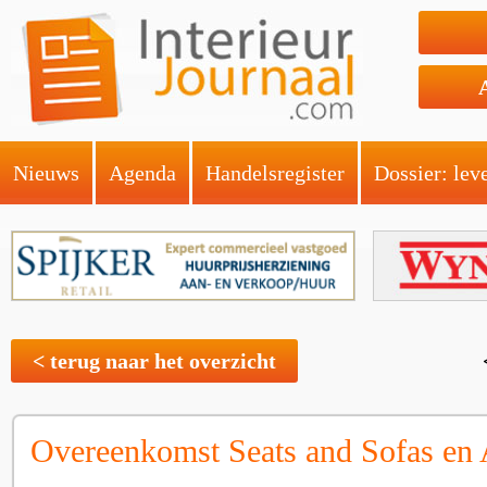
Nieuws
Agenda
Handelsregister
Dossier: lev
< terug naar het overzicht
Overeenkomst Seats and Sofas e