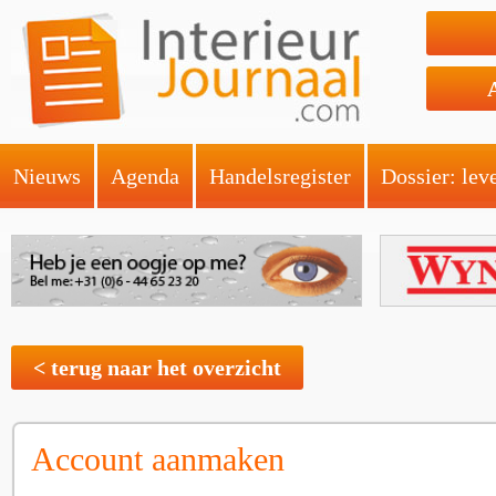
Nieuws
Agenda
Handelsregister
Dossier: lev
< terug naar het overzicht
Account aanmaken