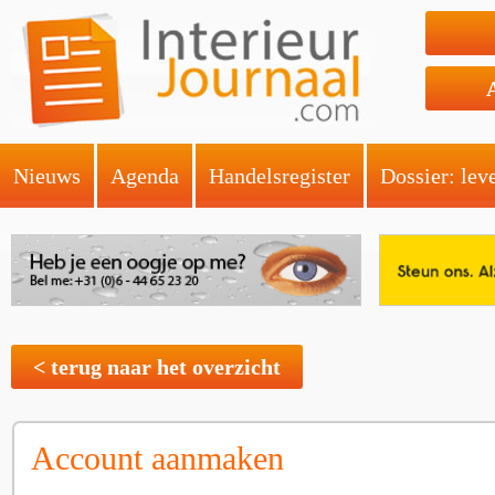
Nieuws
Agenda
Handelsregister
Dossier: lev
< terug naar het overzicht
Account aanmaken