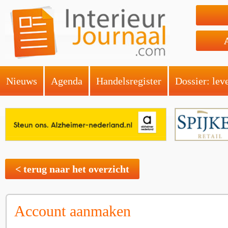
Nieuws
Agenda
Handelsregister
Dossier: lev
< terug naar het overzicht
Account aanmaken