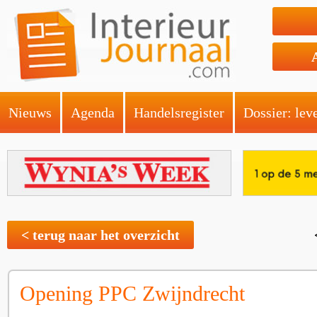
Nieuws
Agenda
Handelsregister
Dossier: lev
< terug naar het overzicht
Opening PPC Zwijndrecht