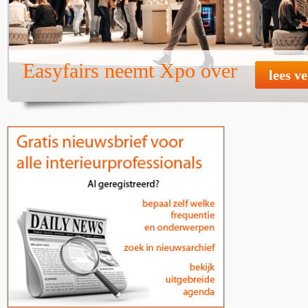
Easyfairs neemt Xpo over
lees v