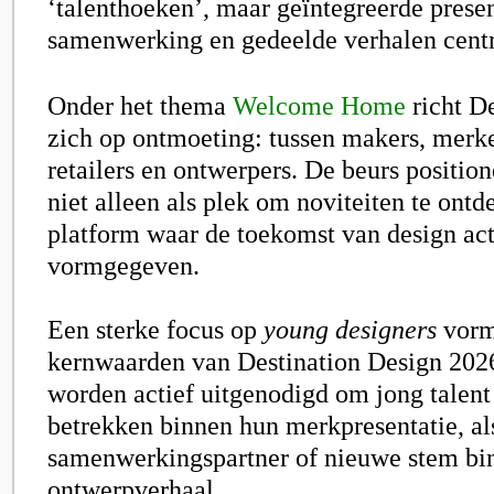
‘talenthoeken’, maar geïntegreerde prese
samenwerking en gedeelde verhalen centr
Onder het thema
Welcome Home
richt D
zich op ontmoeting: tussen makers, merke
retailers en ontwerpers. De beurs positio
niet alleen als plek om noviteiten te ontd
platform waar de toekomst van design act
vormgegeven.
Een sterke focus op
young designers
vorm
kernwaarden va
n Destination Design 202
worden actief uitgenodigd om jong talent 
betrekken binnen hun merkpresentatie, al
samenwerkingspartner of nieuwe stem bi
ontwerpverhaal.