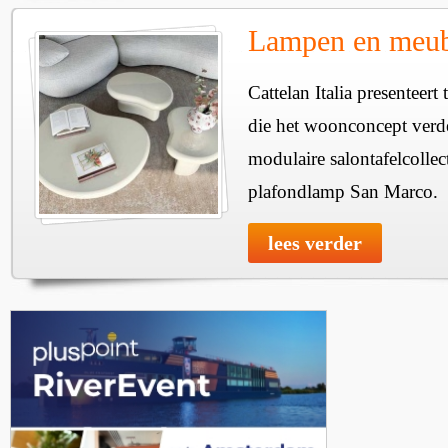
Lampen en meube
Cattelan Italia presenteer
die het woonconcept verde
modulaire salontafelcollec
plafondlamp San Marco.
lees verder