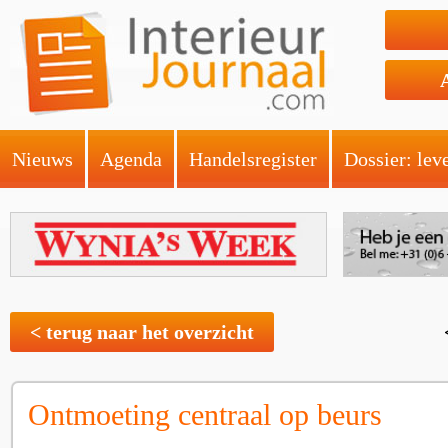
Nieuws
Agenda
Handelsregister
Dossier: lev
< terug naar het overzicht
Ontmoeting centraal op beurs