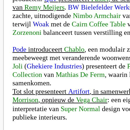
van
Remy Meijers
.
BW Bielefelder Werks
zachte, uitnodigende
Nimbo
Armchair
va
terwijl
Woak
met de
Cairn Coffee Table
Zorzenoni
balanceert tussen verstilling e
Pode
introduceert
Chablo
, een modulair z
meebeweegt met veranderende woonwens
Joli
(
Ghekiere Industries
) presenteert de
Collection
van
Mathias De Ferm
, waarin
samenkomen.
Tot slot presenteert
Artifort
, in samenwe
Morrison
, opnieuw de
Vega Chair
: een ei
interpretatie van
Super Normal
design vo
publieke interieurs.