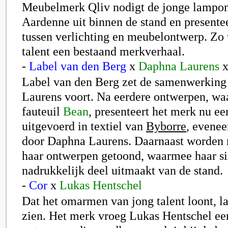
Meubelmer
k Qliv
nodigt de jonge lampo
Aardenne
uit binnen de stand en presente
tussen verlichting en meubelontwerp. Zo 
talent een bestaand merkverhaal.
-
Label van den Berg
x
Daphna Laurens
Label van den Berg
zet de samenwerking
Laurens voort. Na eerdere ontwerpen, wa
fauteuil
Bean
, presenteert het merk nu ee
uitgevoerd in textiel van
Byborre
, evene
door Daphna Laurens. Daarnaast worden
haar ontwerpen getoond, waarmee haar s
nadrukkelijk deel uitmaakt van de stand.
-
Cor
x
Lukas Hentschel
Dat het omarmen van jong talent loont, la
zien. Het merk vroe
g Lukas Hentschel
een