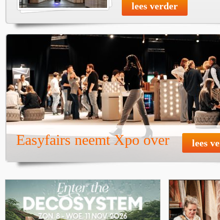
lees verder
Easyfairs neemt Xpo over
lees v