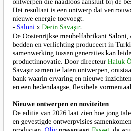
ontwerpen die naadloos aansluit bij de be
Het resultaat is een ontwerp dat vertrouwd
nieuwe energie toevoegt.
-
Saloni
x
Derin Savaşır
.
D
e Oostenrijkse meubelfabrikant Saloni,
bedden en verlichting produceert in Turki
samenwerking tussen generaties kan leide
productinnovatie. Door
directeur
Haluk 
Savaşır
samen te laten ontwerpen, ontsta
bank waarin ervaring en nieuwe inzichten
en een hedendaagse, flexibele vormentaal
Nieuwe ontwerpen en noviteiten
De editie van 2026 laat zien hoe jong ta
en gevestigde ontwerpvisies samenkomen
producten.
Qliv
presenteert
Fasset
, de scu