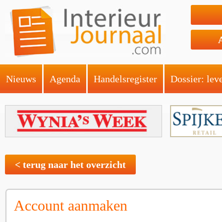
Nieuws
Agenda
Handelsregister
Dossier: lev
< terug naar het overzicht
Account aanmaken