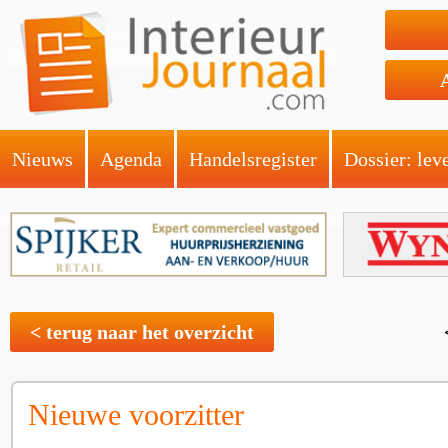
Nieuws
Agenda
Handelsregister
Dossier: lev
< terug naar het overzicht
Nieuwe voorzitter