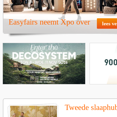
Easyfairs neemt Xpo over
lees v
Tweede slaaphub