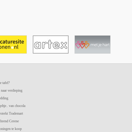
e tafel?
 naar verdieping
edding
geltje.. van chocola
terkt Trademart
hrend Cerene
oningen te koop