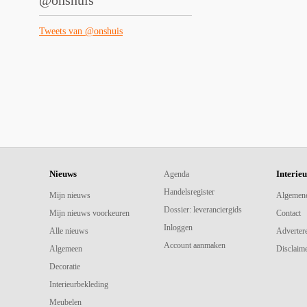
@onshuis
Tweets van @onshuis
Nieuws
Interie
Agenda
Handelsregister
Mijn nieuws
Algemen
Dossier: leveranciergids
Mijn nieuws voorkeuren
Contact
Inloggen
Alle nieuws
Adverter
Account aanmaken
Algemeen
Disclaime
Decoratie
Interieurbekleding
Meubelen