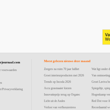
Meest gelezen nieuws deze maand
urjournaal.com
Zeegers na ruim 70 jaar failliet
Wat ligt onder d
e voorwaarden
Groei interieurproducten mei 2026
Van ontmoeting
Trends op Incoda 2026
Groei Laviva b
en
Accu grasmaaier kiezen
Spiegeltje, spie
r/Privacyverklaring
Innovatieprijs terug op Orgatec
Hogenkamp vers
Licht uit de Andes
Red Dot voor A
Verlost van verfkeuzestress
Recordaantal w