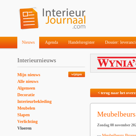
Nieuws
Agenda
Handelsregister
Dossier: leveranci
Interieurnieuws
Mijn nieuws
wijzigen
Alle nieuws
Algemeen
< terug naar het overz
Decoratie
Interieurbekleding
Meubelen
Meubelbeurs
Slapen
Verlichting
Zondag 08 november 20
Vloeren