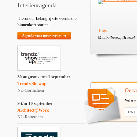
Interieuragenda
Hieronder belangrijkste events die
binnenkort starten
Tags
Agenda voor meer events ➔
Meubelbeurs, Brussel
30 augustus t/m 1 september
Trendz/Showup
Ontva
NL-Gorinchem
Vul uw 
9 t/m 10 september
Architect@Work
NL-Rotterdam