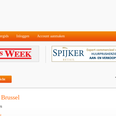
ergids
Inloggen
Account aanmaken
icht
 Brussel
26