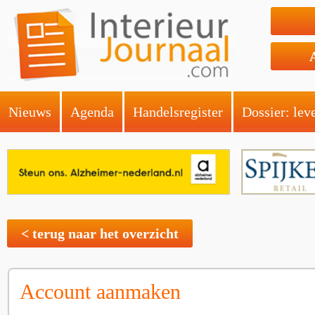
Nieuws
Agenda
Handelsregister
Dossier: lev
< terug naar het overzicht
Account aanmaken