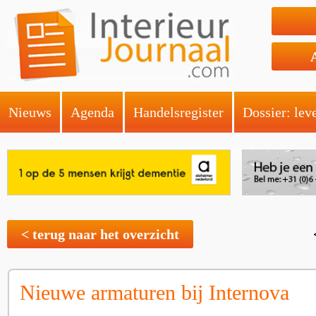
Nieuws
Agenda
Handelsregister
Dossier: lev
< terug naar het overzicht
Nieuwe armaturen bij Internova