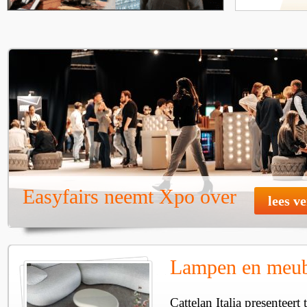
Easyfairs neemt Xpo over
lees v
Lampen en meube
Cattelan Italia presenteer