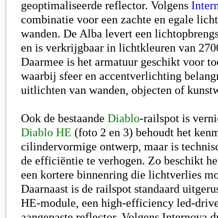
geoptimaliseerde reflector. Volgens
Inter
combinatie voor een zachte en egale lich
wanden. De Alba levert een lichtopbreng
en is verkrijgbaar in lichtkleuren van 27
Daarmee is het armatuur geschikt voor t
waarbij sfeer en accentverlichting belangr
uitlichten van wanden, objecten of kunst
Ook de bestaande
Diablo
-railspot is ver
Diablo HE
(foto 2 en 3) behoudt het ken
cilindervormige ontwerp, maar is techni
de efficiëntie te verhogen. Zo beschikt h
een kortere binnenring die lichtverlies m
Daarnaast is de railspot standaard uitger
HE-module, een high-efficiency led-drive
aangepaste reflector. Volgens Internova 