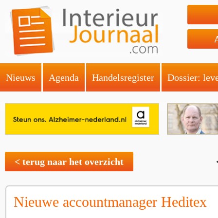
Nieuws
Agenda
Handelsregister
Dossier: lev
< terug naar het overzicht
Nieuwe accountmanager Heditex