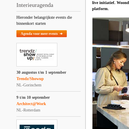
live initiatief. Woo
Interieuragenda
platform.
Hieronder belangrijkste events die
binnenkort starten
Agenda voor meer events ➔
30 augustus t/m 1 september
Trendz/Showup
NL-Gorinchem
9 t/m 10 september
Architect@Work
NL-Rotterdam