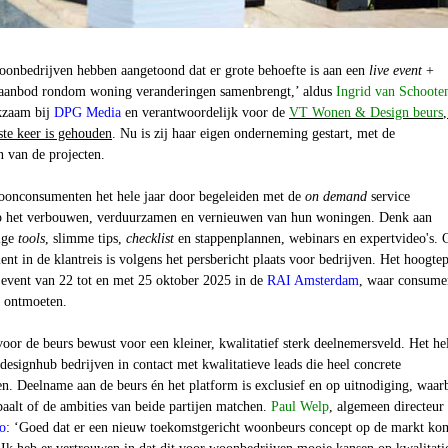
onbedrijven hebben aangetoond dat er grote behoefte is aan een
live event
+
n aanbod rondom woning veranderingen samenbrengt,’ aldus
Ingrid van Schoote
kzaam bij
DPG Media
en verantwoordelijk voor de
VT Wonen & Design beurs
,
tste keer is gehouden
. Nu is zij haar eigen onderneming gestart, met de
n van de projecten.
onconsumenten het hele jaar door begeleiden met de
on demand
service
op het verbouwen, verduurzamen en vernieuwen van hun woningen. Denk aan
dige
tools
, slimme tips,
checklist
en stappenplannen, webinars en expertvideo's. 
nt in de klantreis is volgens het persbericht plaats voor bedrijven. Het hoogte
ve event van 22 tot en met 25 oktober 2025 in de
RAI Amsterdam
, waar consume
r ontmoeten.
or de beurs bewust voor een kleiner, kwalitatief sterk deelnemersveld. Het he
esignhub bedrijven in contact met kwalitatieve leads die heel concrete
. Deelname aan de beurs én het platform is exclusief en op uitnodiging, waarb
paalt of de ambities van beide partijen matchen.
Paul Welp
, algemeen directeur
o
: ‘Goed dat er een nieuw toekomstgericht woonbeurs concept op de markt ko