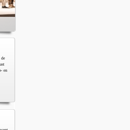
 de
ast
p- en
ncept