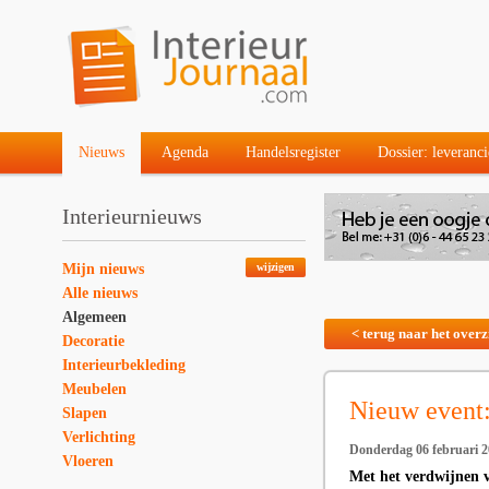
Nieuws
Agenda
Handelsregister
Dossier: leveranci
Interieurnieuws
Mijn nieuws
wijzigen
Alle nieuws
Algemeen
< terug naar het overz
Decoratie
Interieurbekleding
Meubelen
Nieuw event
Slapen
Verlichting
Donderdag 06 februari 
Vloeren
Met het verdwijnen 