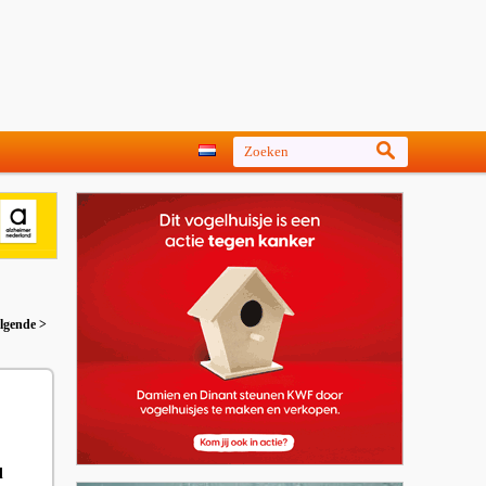
lgende >
d