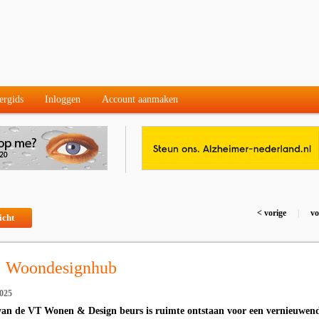
ergids
Inloggen
Account aanmaken
< vorige
|
vo
icht
: Woondesignhub
2025
van de VT Wonen & Design beurs is ruimte ontstaan voor een vernieuwen