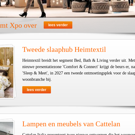
emt Xpo over
lees verder
Tweede slaaphub Heimtextil
Heimtextil breidt het segment Bed, Bath & Living verder uit. Met
nieuwe presentatiezone 'Comfort & Connect' krijgt de beurs er, na
'Sleep & Meet', in 2027 een tweede ontmoetingsplek voor de slaa
woonbranche bij.
lees verder
Lampen en meubels van Cattelan
Cattelan Italia presenteert twee nieuwe ontwerpen die het woonco