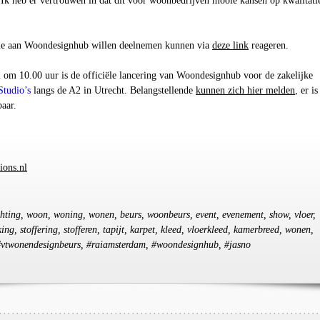
. Ik heb er vertrouwen in dat dit voor woonbedrijven mooie kansen op kwalitati
die aan Woondesignhub willen deelnemen kunnen via
deze link
reageren.
 om 10.00 uur is de officiële lancering van Woondesignhub voor de zakelijke
tudio’s
langs de A2 in Utrecht. Belangstellende
kunnen zich hier melden
, er is
baar.
ions.nl
ichting, woon, woning, wonen, beurs, woonbeurs, event, evenement, show, vloer,
ng, stoffering, stofferen, tapijt, karpet, kleed, vloerkleed, kamerbreed, wonen,
#vtwonendesignbeurs, #raiamsterdam, #woondesignhub, #jasno