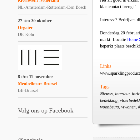
Het zit goed in elkaar
Riverevent Nederland
klantcontact brengt.’
NL-Amsterdam-Rotterdam-Den Bosch
Interesse? Bedrijven 
27 t/m 30 oktober
Orgatec
Donderdag 20 februari
DE-Köln
markt. Locatie
Home S
beperkt plaats beschik
Links
www.sparklingproduct
8 t/m 11 november
Meubelbeurs Brussel
Tags
BE-Brussel
Nieuws, interieur, inr
bedekking, vloerbedekki
woonbeurs, vtwonen, 
Volg ons op Facebook