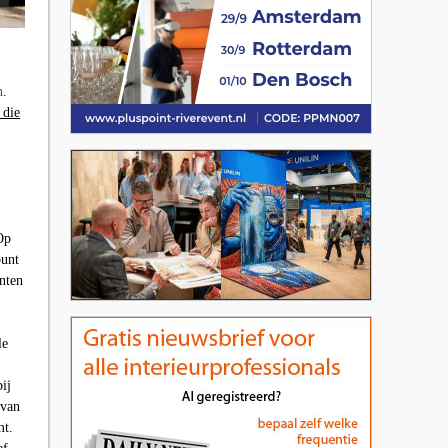
n
.
 die
Op
punt
nten
le
ij
 van
mt.