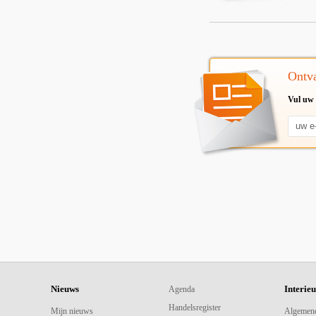
Ontva
Vul uw 
Nieuws
Interie
Agenda
Handelsregister
Mijn nieuws
Algemen