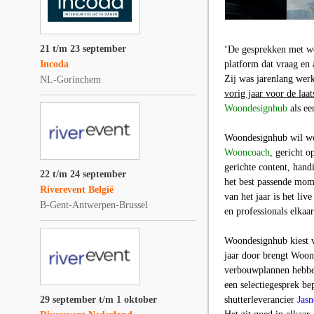
21 t/m 23 september
‘De gesprekken met wo
Incoda
platform dat vraag e
Zij was jarenlang wer
NL-Gorinchem
vorig jaar voor de laa
Woondesignhub
als ee
Woondesignhub wil wo
Wooncoach
, gericht 
gerichte content, han
22 t/m 24 september
het best passende mome
Riverevent België
van het jaar is het li
B-Gent-Antwerpen-Brussel
en professionals elkaa
Woondesignhub kiest vo
jaar door brengt Woond
verbouwplannen hebben
een selectiegesprek be
29 september t/m 1 oktober
shutterleverancier
Jasn