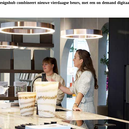
ndesignhub combineert nieuwe vierdaagse beurs, met een on demand digitaa