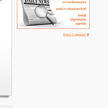
ef
Select Language
▼