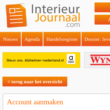
Nieuws
Agenda
Handelsregister
Dossier: lev
< terug naar het overzicht
Account aanmaken