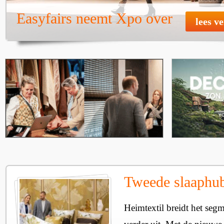
Easyfairs neemt Xpo over
lees v
Tweede slaaphub
Heimtextil breidt het seg