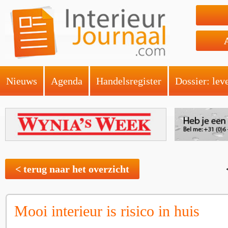
Nieuws
Agenda
Handelsregister
Dossier: lev
< terug naar het overzicht
Mooi interieur is risico in huis