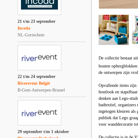
21 t/m 23 september
Incoda
NL-Gorinchem
De collectie bestaat u
houten opbergblokken 
de ontwerpen zijn vro
22 t/m 24 september
Riverevent België
Opvallende items zijn
B-Gent-Antwerpen-Brussel
houtlook en stapelbaar
denken aan Lego-studs 
badtextiel, organizers
ingetogen kleuren als 
publiek dat Lego graag
voor wanddecoratie tot
29 september t/m 1 oktober
De collectie is in de 