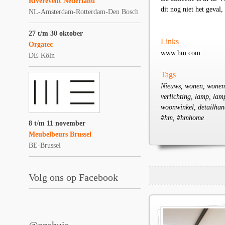
Riverevent Nederland
dit nog niet het geval
NL-Amsterdam-Rotterdam-Den Bosch
27 t/m 30 oktober
Links
Orgatec
www.hm.com
DE-Köln
Tags
Nieuws, wonen, wonen, 
verlichting, lamp, lamp
woonwinkel, detailhan
#hm, #hmhome
8 t/m 11 november
Meubelbeurs Brussel
BE-Brussel
Volg ons op Facebook