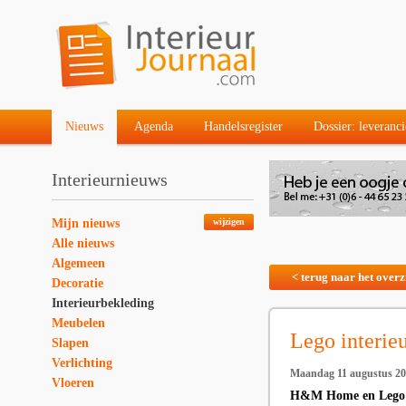
Nieuws
Agenda
Handelsregister
Dossier: leveranci
Interieurnieuws
Mijn nieuws
wijzigen
Alle nieuws
Algemeen
< terug naar het overz
Decoratie
Interieurbekleding
Meubelen
Lego interieu
Slapen
Verlichting
Maandag 11 augustus 2
Vloeren
H&M Home en Lego Gr