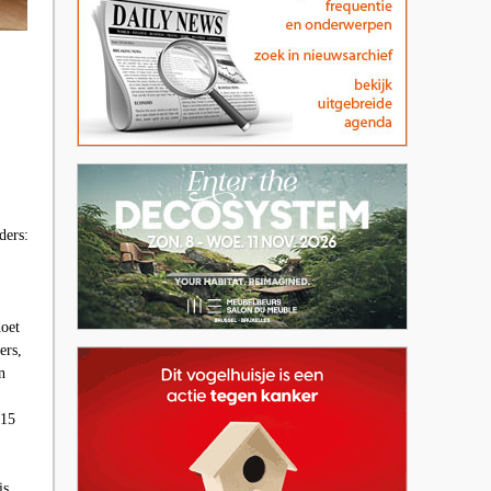
ders:
doet
ers,
n
 15
is