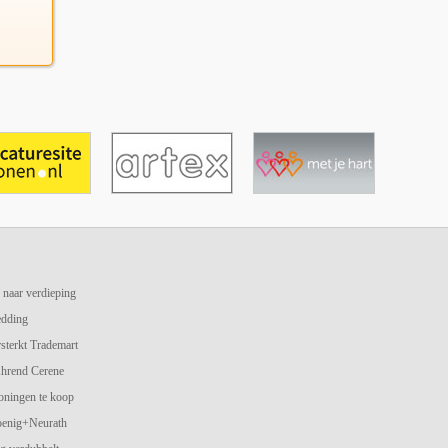
 naar verdieping
edding
terkt Trademart
hrend Cerene
oningen te koop
oenig+Neurath