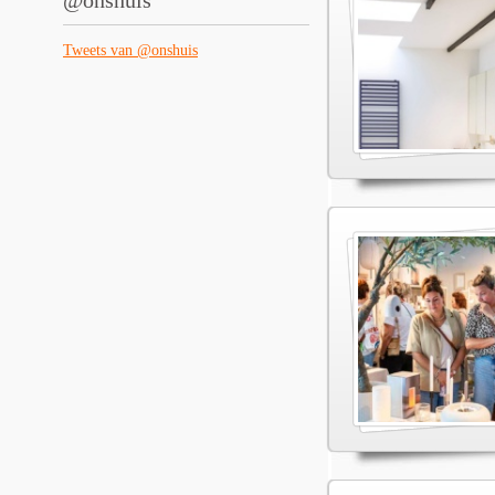
@onshuis
Tweets van @onshuis