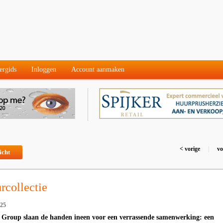
ergids
Inloggen
Account aanmaken
< vorige
|
vo
icht
rcollectie
025
oup slaan de handen ineen voor een verrassende samenwerking: een