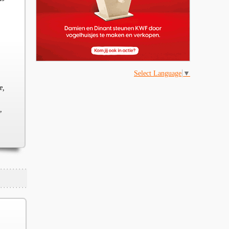
Select Language
▼
e,
,