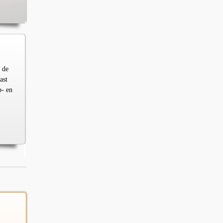
 de
ast
p- en