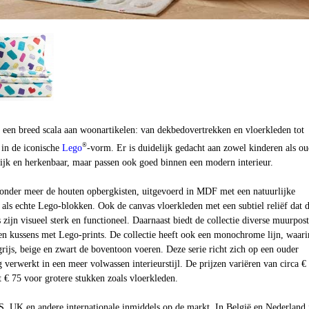
it een breed scala aan woonartikelen: van dekbedovertrekken en vloerkleden tot
®
in de iconische
Lego
-vorm. Er is duidelijk gedacht aan zowel kinderen als ou
lijk en herkenbaar, maar passen ook goed binnen een modern interieur.
 onder meer de houten opbergkisten, uitgevoerd in MDF met een natuurlijke
 als echte Lego-blokken. Ook de canvas vloerkleden met een subtiel reliëf dat 
zijn visueel sterk en functioneel. Daarnaast biedt de collectie diverse muurpost
 en kussens met Lego-prints. De collectie heeft ook een monochrome lijn, waari
grijs, beige en zwart de boventoon voeren. Deze serie richt zich op een ouder
 verwerkt in een meer volwassen interieurstijl. De prijzen variëren van circa €
 € 75 voor grotere stukken zoals vloerkleden.
VS, UK en andere internationale inmiddels op de markt. In België en Nederland 