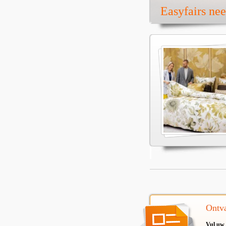
Easyfairs ne
Ontva
Vul uw 