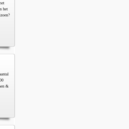
met
m het
izoen?
aantal
00
chen &