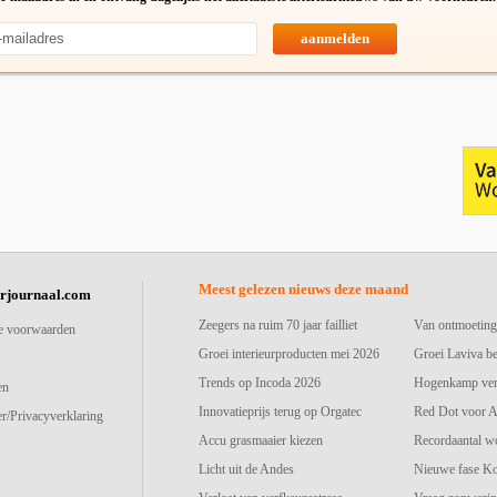
aanmelden
Meest gelezen nieuws deze maand
urjournaal.com
Zeegers na ruim 70 jaar failliet
Van ontmoeting
e voorwaarden
Groei interieurproducten mei 2026
Groei Laviva b
Trends op Incoda 2026
Hogenkamp vers
en
Innovatieprijs terug op Orgatec
Red Dot voor A
r/Privacyverklaring
Accu grasmaaier kiezen
Recordaantal w
Licht uit de Andes
Nieuwe fase K