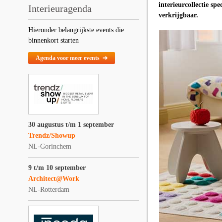
interieurcollectie s
Interieuragenda
verkrijgbaar.
Hieronder belangrijkste events die
binnenkort starten
Agenda voor meer events ➔
30 augustus t/m 1 september
Trendz/Showup
NL-Gorinchem
9 t/m 10 september
Architect@Work
NL-Rotterdam