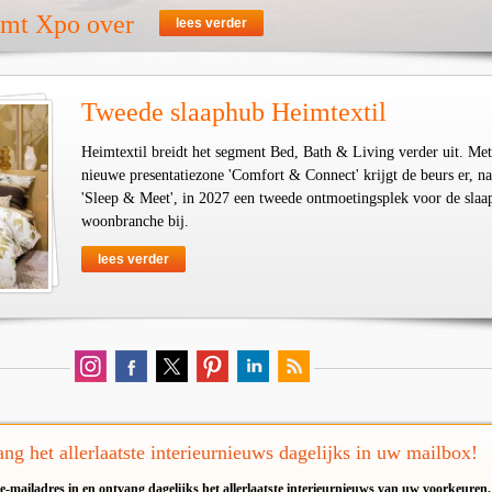
emt Xpo over
lees verder
Tweede slaaphub Heimtextil
Heimtextil breidt het segment Bed, Bath & Living verder uit. Met
nieuwe presentatiezone 'Comfort & Connect' krijgt de beurs er, na
'Sleep & Meet', in 2027 een tweede ontmoetingsplek voor de slaa
woonbranche bij.
lees verder
ng het allerlaatste interieurnieuws dagelijks in uw mailbox!
e-mailadres in en ontvang dagelijks het allerlaatste interieurnieuws van uw voorkeuren.