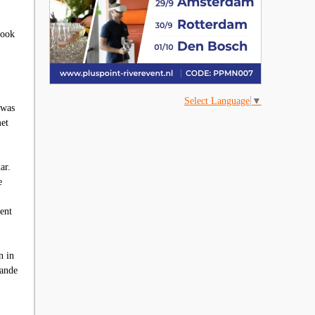
 ook
Select Language
▼
 was
met
ar.
e
ent
n in
aande