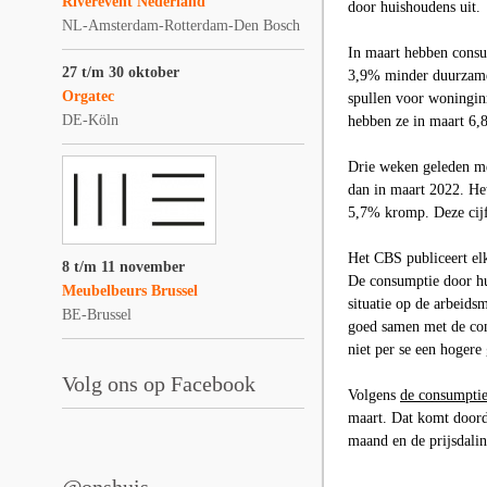
Riverevent Nederland
door huishoudens uit.
NL-Amsterdam-Rotterdam-Den Bosch
In maart hebben cons
27 t/m 30 oktober
3
,9
% minder duurzame
Orgatec
spullen voor woninginr
DE-Köln
hebben ze in maart 6
,
Drie weken geleden me
dan in maart 2022. He
5
,7%
kromp. Deze cijf
Het
CBS
publiceert e
8 t/m 11 november
De consumptie door h
Meubelbeurs Brussel
situatie op de arbeid
BE-Brussel
goed samen met de con
niet per se een hogere
Volg ons op Facebook
Volgens
de consumptie
maart. Dat komt doord
maand en de prijsdalin