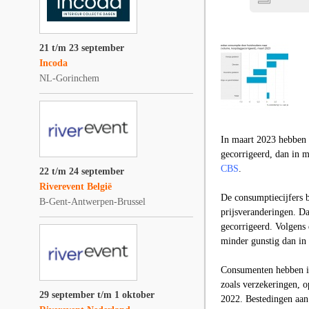
21 t/m 23 september
Incoda
NL-Gorinchem
In maart 2023 hebben 
gecorrigeerd, dan in 
CBS
.
22 t/m 24 september
Riverevent België
De consumptiecijfers b
B-Gent-Antwerpen-Brussel
prijsveranderingen. D
gecorrigeerd. Volgens
minder gunstig dan in
Consumenten hebben in
zoals verzekeringen, o
29 september t/m 1 oktober
2022. Bestedingen aan