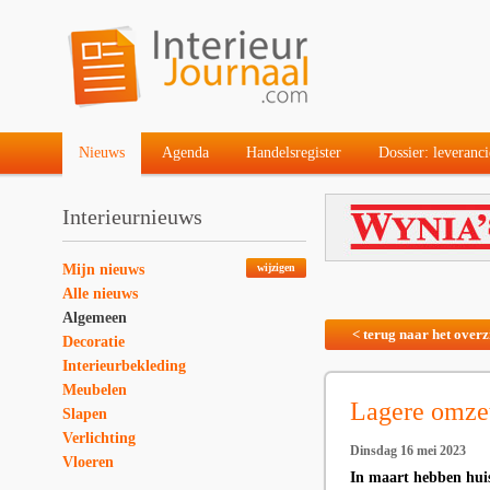
Nieuws
Agenda
Handelsregister
Dossier: leveranci
Interieurnieuws
Mijn nieuws
wijzigen
Alle nieuws
Algemeen
< terug naar het overz
Decoratie
Interieurbekleding
Meubelen
Lagere omzet
Slapen
Verlichting
Dinsdag 16 mei 2023
Vloeren
In maart hebben huis