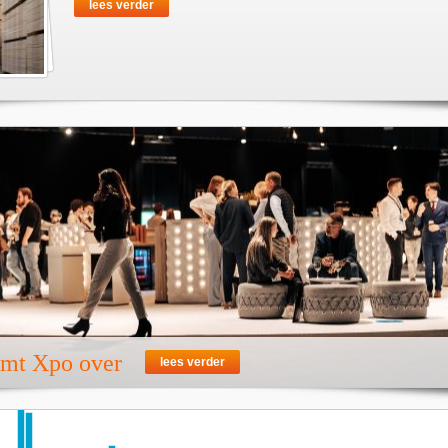
lees verder
emt Xpo over
lees verder