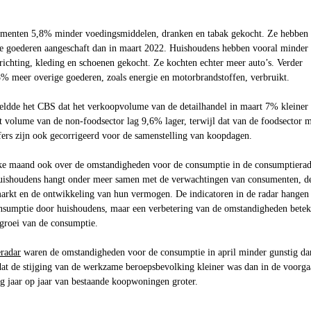
umenten 5
,8%
minder voedingsmiddelen, dranken en tabak gekocht. Ze hebben
 goederen aangeschaft dan in maart 2022. Huishoudens hebben vooral minder
ichting, kleding en schoenen gekocht. Ze kochten echter meer auto’s. Verder
8%
meer overige goederen, zoals energie en motorbrandstoffen, verbruikt.
ldde het CBS dat het verkoopvolume van de detailhandel in maart
7%
kleiner
t volume van de non-foodsector lag
9,6%
lager, terwijl dat van de foodsector 
ers zijn ook gecorrigeerd voor de samenstelling van koopdagen.
lke maand ook over de omstandigheden voor de consumptie in de consumptierad
uishoudens hangt onder meer samen met de verwachtingen van consumenten, d
smarkt en de ontwikkeling van hun vermogen. De indicatoren in de radar hangen
sumptie door huishoudens, maar een verbetering van de omstandigheden betek
 groei van de consumptie.
radar
waren de omstandigheden voor de consumptie in april minder gunstig da
at de stijging van de werkzame beroepsbevolking kleiner was dan in de voorg
g jaar op jaar van bestaande koopwoningen groter.