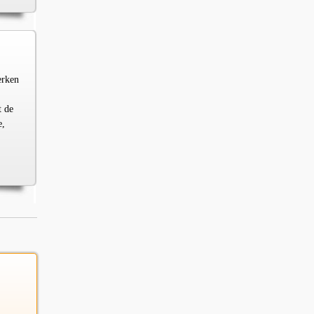
erken
t de
e,