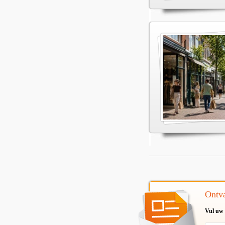
Ontva
Vul uw 